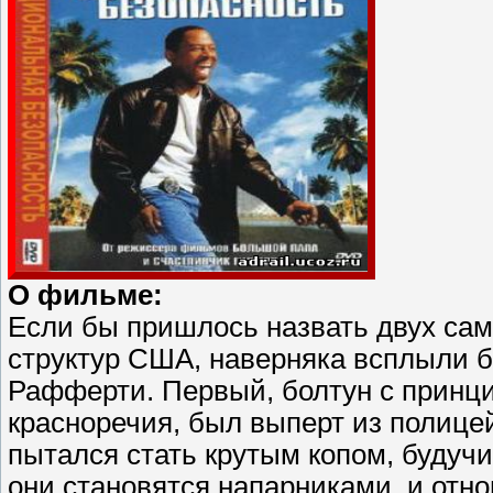
О фильме:
Если бы пришлось назвать двух са
структур США, наверняка всплыли 
Рафферти. Первый, болтун с прин
красноречия, был выперт из полице
пытался стать крутым копом, будуч
они становятся напарниками, и от