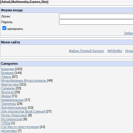
[
Adrail,Multimedia,Games,Site
]
Форма входа
Логин:
Пароль:
запомнить
Забыл
Меню сайта
Файлы Полный Каталог
ФИЛЬМЫ
Игры
Categories
Комедии
[162]
Боевики
[144]
Ужасы
[67]
Мультфильмы,Мультсериалы
[49]
Фантастика
[111]
Сериалы
[33]
Фэнтези
[29]
Драма
[71]
Криминальные
[17]
Триллеры
[29]
Документальные
[10]
Для просмотра Всей Семьей
[27]
Ретро (Классика)
[8]
Исторические
[6]
ТРЕШ
[1]
CSI Место преступления
[12]
детективы
[7]