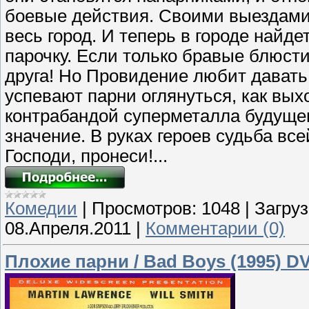
боевые действия. Своими выездами
весь город. И теперь в городе найд
парочку. Если только бравые блюст
друга! Hо Провидение любит дават
успевают парни оглянуться, как выхо
контрабандой суперметалла будущег
значение. В руках героев судьба в
Господи, пронеси!...
Комедии
|
Просмотров:
1048
|
Загруз
08.Апреля.2011
|
Комментарии (0)
Плохие парни / Bad Boys (1995) D