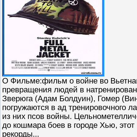
О Фильме:фильм о войне во Вьетн
превращения людей в натренирован
Зверюга (Адам Болдуин), Гомер (Ви
погружаются в ад тренировочного ла
из них псов войны. Цельнометелличе
до кошмара боев в городе Хью, это
рекорды...