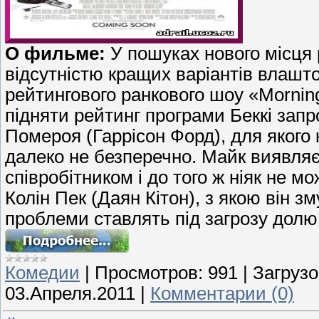
О фильме:
У пошуках нового місця
відсутністю кращих варіантів влашт
рейтингового ранкового шоу «Mornin
підняти рейтинг програми Беккі запр
Помероя (Гаррісон Форд), для якого 
далеко не безперечно. Майк виявля
співробітником і до того ж ніяк не м
Колін Пек (Даян Кітон), з якою він з
проблеми ставлять під загрозу долю 
Комедии
|
Просмотров:
991
|
Загрузо
03.Апреля.2011
|
Комментарии (0)