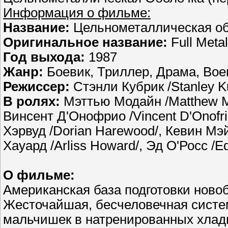
Информация о фильме:
Название:
Цельнометаллическая о
Оригинальное название:
Full Metal
Год выхода:
1987
Жанр:
Боевик, Триллер, Драма, Во
Режиссер:
Стэнли Кубрик /Stanley Ku
В ролях:
Мэттью Модайн /Matthew Mo
Винсент Д'Онофрио /Vincent D'Onofri
Хэрвуд /Dorian Harewood/, Кевин Мэ
Хауард /Arliss Howard/, Эд О'Росс /E
О фильме:
Американская база подготовки ново
Жесточайшая, бесчеловечная систе
мальчишек в натренированных хладн