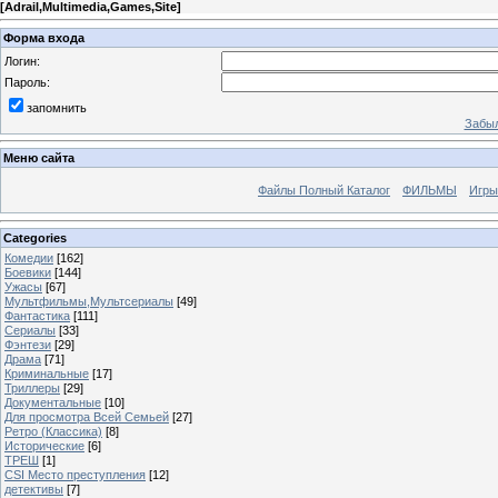
[
Adrail,Multimedia,Games,Site
]
Форма входа
Логин:
Пароль:
запомнить
Забыл
Меню сайта
Файлы Полный Каталог
ФИЛЬМЫ
Игры
Categories
Комедии
[162]
Боевики
[144]
Ужасы
[67]
Мультфильмы,Мультсериалы
[49]
Фантастика
[111]
Сериалы
[33]
Фэнтези
[29]
Драма
[71]
Криминальные
[17]
Триллеры
[29]
Документальные
[10]
Для просмотра Всей Семьей
[27]
Ретро (Классика)
[8]
Исторические
[6]
ТРЕШ
[1]
CSI Место преступления
[12]
детективы
[7]