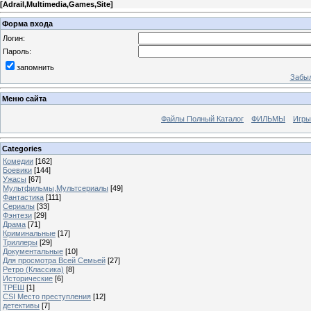
[
Adrail,Multimedia,Games,Site
]
Форма входа
Логин:
Пароль:
запомнить
Забыл
Меню сайта
Файлы Полный Каталог
ФИЛЬМЫ
Игры
Categories
Комедии
[162]
Боевики
[144]
Ужасы
[67]
Мультфильмы,Мультсериалы
[49]
Фантастика
[111]
Сериалы
[33]
Фэнтези
[29]
Драма
[71]
Криминальные
[17]
Триллеры
[29]
Документальные
[10]
Для просмотра Всей Семьей
[27]
Ретро (Классика)
[8]
Исторические
[6]
ТРЕШ
[1]
CSI Место преступления
[12]
детективы
[7]