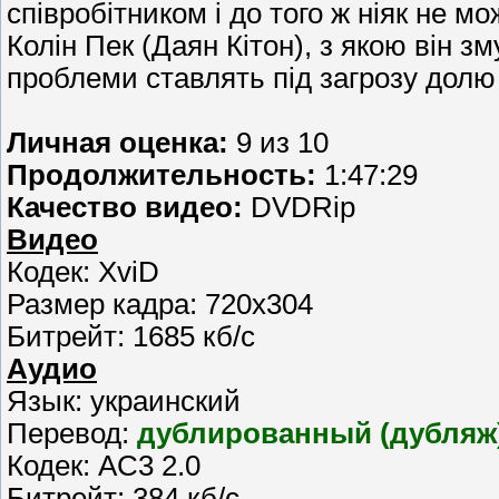
співробітником і до того ж ніяк не м
Колін Пек (Даян Кітон), з якою він з
проблеми ставлять під загрозу долю 
Личная оценка:
9 из 10
Продолжительность:
1:47:29
Качество видео:
DVDRip
Видео
Кодек: XviD
Размер кадра: 720x304
Битрейт: 1685 кб/с
Аудио
Язык: украинский
Перевод:
дублированный (дубляж
Кодек: AC3 2.0
Битрейт: 384 кб/с