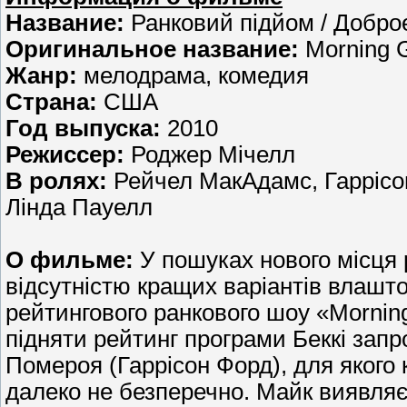
Название:
Ранковий підйом / Добро
Оригинальное название:
Morning G
Жанр:
мелодрама, комедия
Страна:
США
Год выпуска:
2010
Режиссер:
Роджер Мічелл
В ролях:
Рейчел МакАдамс, Гаррісо
Лінда Пауелл
О фильме:
У пошуках нового місця
відсутністю кращих варіантів влашт
рейтингового ранкового шоу «Mornin
підняти рейтинг програми Беккі запр
Помероя (Гаррісон Форд), для якого 
далеко не безперечно. Майк виявля