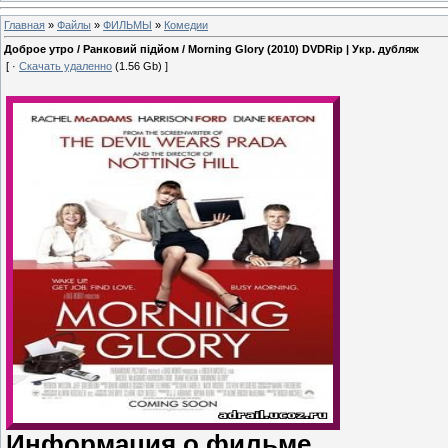
Главная
»
Файлы
»
ФИЛЬМЫ
»
Комедии
Доброе утро / Ранковий підйом / Morning Glory (2010) DVDRip | Укр. дубляж
[ ·
Скачать удаленно
(1.56 Gb) ]
Информация о фильме