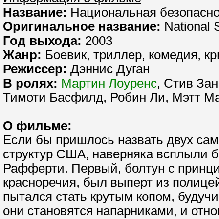
Название:
Национальная безопасно
Оригинальное название:
National 
Год выхода:
2003
Жанр:
Боевик, триллер, комедия, к
Режисcер:
Дэннис Дуган
В ролях:
Мартин Лоуренс
, Стив За
Тимоти Басфилд, Робин Ли, Мэтт Ма
О фильме:
Если бы пришлось назвать двух са
структур США, наверняка всплыли 
Рафферти. Первый, болтун с прин
красноречия, был выперт из полице
пытался стать крутым копом, будуч
они становятся напарниками, и от