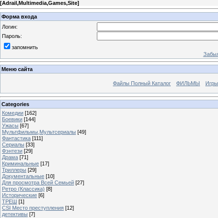
[
Adrail,Multimedia,Games,Site
]
Форма входа
Логин:
Пароль:
запомнить
Забыл
Меню сайта
Файлы Полный Каталог
ФИЛЬМЫ
Игры
Categories
Комедии
[162]
Боевики
[144]
Ужасы
[67]
Мультфильмы,Мультсериалы
[49]
Фантастика
[111]
Сериалы
[33]
Фэнтези
[29]
Драма
[71]
Криминальные
[17]
Триллеры
[29]
Документальные
[10]
Для просмотра Всей Семьей
[27]
Ретро (Классика)
[8]
Исторические
[6]
ТРЕШ
[1]
CSI Место преступления
[12]
детективы
[7]