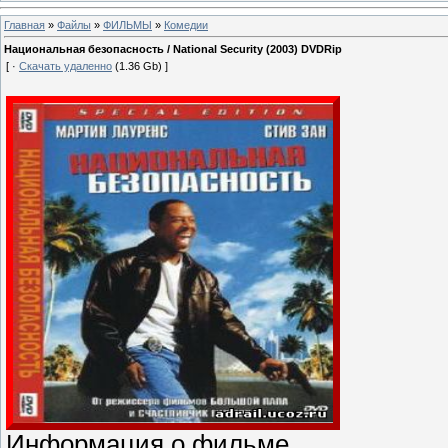
Главная
»
Файлы
»
ФИЛЬМЫ
»
Комедии
Национальная безопасность / National Security (2003) DVDRip
[ ·
Скачать удаленно
(1.36 Gb) ]
Информация о фильме