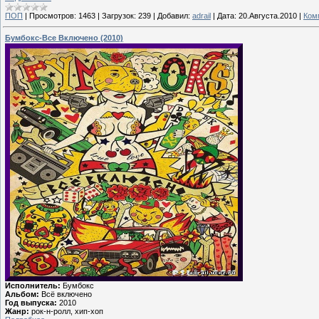
ПОП
|
Просмотров:
1463
|
Загрузок:
239
|
Добавил:
adrail
|
Дата:
20.Августа.2010
|
Ком
Бумбокс-Все Включено (2010)
Исполнитель:
Бумбокс
Альбом:
Всё включено
Год выпуска:
2010
Жанр:
рок-н-ролл, хип-хоп