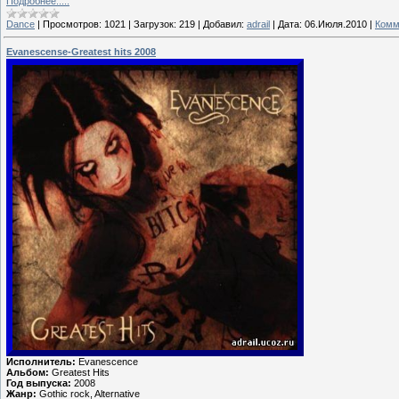
Подробнее.....
Dance
|
Просмотров:
1021
|
Загрузок:
219
|
Добавил:
adrail
|
Дата:
06.Июля.2010
|
Комм
Evanescense-Greatest hits 2008
Исполнитель:
Evanescence
Альбом:
Greatest Hits
Год выпуска:
2008
Жанр:
Gothic rock, Alternative