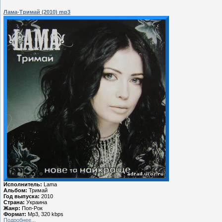
Лама-Тримай (2010) mp3
Исполнитель:
Lama
Альбом:
Тримай
Год выпуска:
2010
Страна:
Украина
Жанр:
Поп-Рок
Формат:
Mp3, 320 kbps
Подробнее...