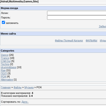
[
Adrail,Multimedia,Games,Site
]
Форма входа
Логин:
Пароль:
запомнить
Забыл
Меню сайта
Файлы Полный Каталог
ФИЛЬМЫ
Игры
Categories
Dance
[26]
Trance
[18]
Chill Out
[5]
Techno
[2]
drumm&base
[10]
Rap
[11]
ПОП
[3]
РОК
[4]
Alternative
[1]
Главная
»
Файлы
»
Музыка
» РОК
В категории материалов
:
4
Показано материалов
:
1-4
Сортировать по
:
Дате