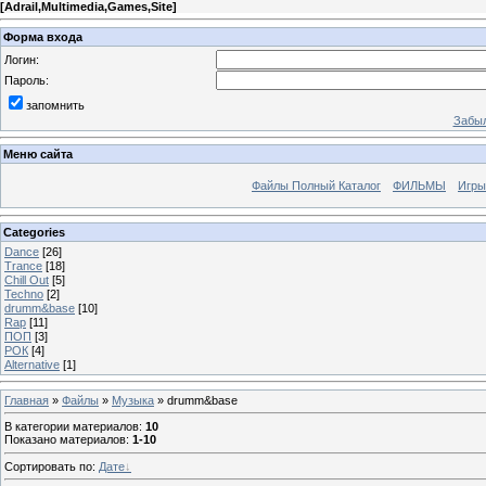
[
Adrail,Multimedia,Games,Site
]
Форма входа
Логин:
Пароль:
запомнить
Забыл
Меню сайта
Файлы Полный Каталог
ФИЛЬМЫ
Игры
Categories
Dance
[26]
Trance
[18]
Chill Out
[5]
Techno
[2]
drumm&base
[10]
Rap
[11]
ПОП
[3]
РОК
[4]
Alternative
[1]
Главная
»
Файлы
»
Музыка
» drumm&base
В категории материалов
:
10
Показано материалов
:
1-10
Сортировать по
:
Дате