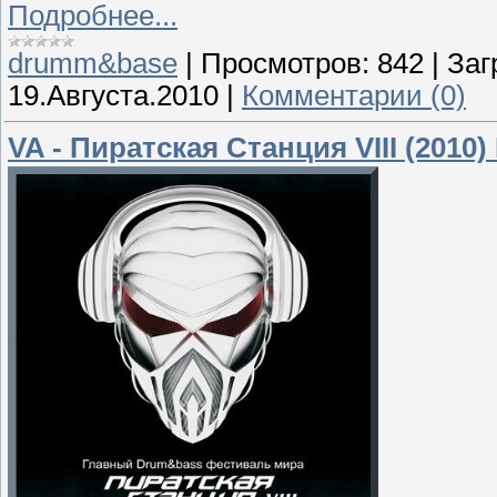
Подробнее...
drumm&base
|
Просмотров:
842
|
Заг
19.Августа.2010
|
Комментарии (0)
VA - Пиратская Станция VIII (2010)