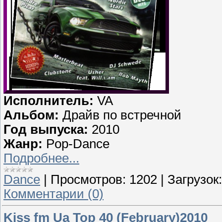
Исполнитель:
VA
Альбом:
Драйв по встречной
Год выпуска:
2010
Жанр:
Pop-Dance
Подробнее...
Dance
|
Просмотров:
1202
|
Загрузок:
Комментарии (0)
Kiss fm Ua Top 40 (February)2010