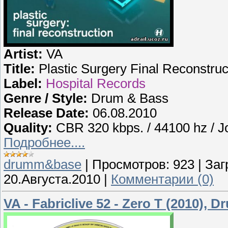
Artist:
VA
Title:
Plastic Surgery Final Reconstruc
Label:
Hospital Records
Genre / Style:
Drum & Bass
Release Date:
06.08.2010
Quality:
CBR 320 kbps. / 44100 hz / Jo
Подробнее....
drumm&base
|
Просмотров:
923
|
Заг
20.Августа.2010
|
Комментарии (0)
VA - Fabriclive 52 - Zero T (2010), 