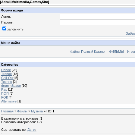
[
Adrail,Multimedia,Games,Site
]
Форма входа
Логин:
Пароль:
запомнить
Забыл
Меню сайта
Файлы Полный Каталог
ФИЛЬМЫ
Игры
Categories
Dance
[26]
Trance
[18]
Chill Out
[5]
Techno
[2]
drumm&base
[10]
Rap
[11]
ПОП
[3]
РОК
[4]
Alternative
[1]
Главная
»
Файлы
»
Музыка
» ПОП
В категории материалов
:
3
Показано материалов
:
1-3
Сортировать по
:
Дате