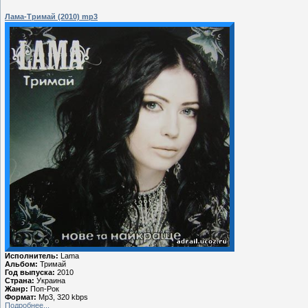
Лама-Тримай (2010) mp3
Исполнитель:
Lama
Альбом:
Тримай
Год выпуска:
2010
Страна:
Украина
Жанр:
Поп-Рок
Формат:
Mp3, 320 kbps
Подробнее...