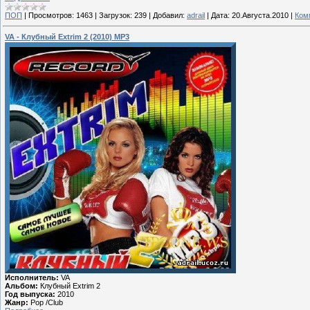
ПОП
|
Просмотров:
1463
|
Загрузок:
239
|
Добавил:
adrail
|
Дата:
20.Августа.2010
|
Ком
VA - Клубный Extrim 2 (2010) MP3
Исполнитель:
VA
Альбом:
Клубный Extrim 2
Год выпуска:
2010
Жанр:
Pop /Club