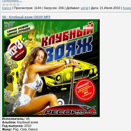
Подробнее....
Dance
|
Просмотров:
1144
|
Загрузок:
206
|
Добавил:
adrail
|
Дата:
21.Июля.2010
|
Комм
VA - Клубный вояж (2010) MP3
Исполнитель:
VA
Альбом:
Клубный вояж
Год выпуска:
2010
Жанр:
Pop, Club, Dance