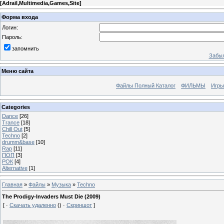
[
Adrail,Multimedia,Games,Site
]
Форма входа
Логин:
Пароль:
запомнить
Забыл
Меню сайта
Файлы Полный Каталог
ФИЛЬМЫ
Игры
Categories
Dance
[26]
Trance
[18]
Chill Out
[5]
Techno
[2]
drumm&base
[10]
Rap
[11]
ПОП
[3]
РОК
[4]
Alternative
[1]
Главная
»
Файлы
»
Музыка
»
Techno
The Prodigy-Invaders Must Die (2009)
[ ·
Скачать удаленно
() ·
Скриншот
]