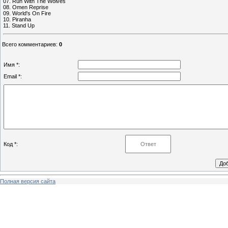
07. Run With The Wolves
08. Omen Reprise
09. World's On Fire
10. Piranha
11. Stand Up
Всего комментариев
:
0
Имя *:
Email *:
Код *:
Полная версия сайта