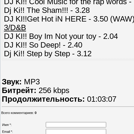
DJ KI!! Cool Music for the rap words -
Dj Ki!! The Sham!!! - 3.28
DJ KI!!Get Hot iN HERE - 3.50 (WAW
3/D&B
DJ KI!! Boy Im Not your toy - 2.04
DJ KI!! So Deep! - 2.40
Dj Ki!! Step by Step - 3.12
Звук:
MP3
Битрейт:
256 kbps
Продолжительность:
01:03:07
Всего комментариев
:
0
Имя *:
Email *: