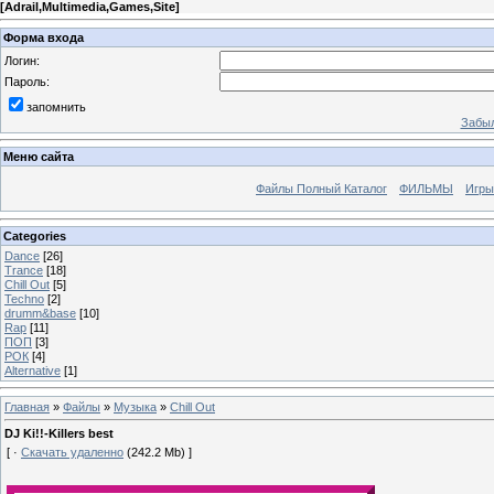
[
Adrail,Multimedia,Games,Site
]
Форма входа
Логин:
Пароль:
запомнить
Забыл
Меню сайта
Файлы Полный Каталог
ФИЛЬМЫ
Игры
Categories
Dance
[26]
Trance
[18]
Chill Out
[5]
Techno
[2]
drumm&base
[10]
Rap
[11]
ПОП
[3]
РОК
[4]
Alternative
[1]
Главная
»
Файлы
»
Музыка
»
Chill Out
DJ Ki!!-Killers best
[ ·
Скачать удаленно
(242.2 Mb) ]