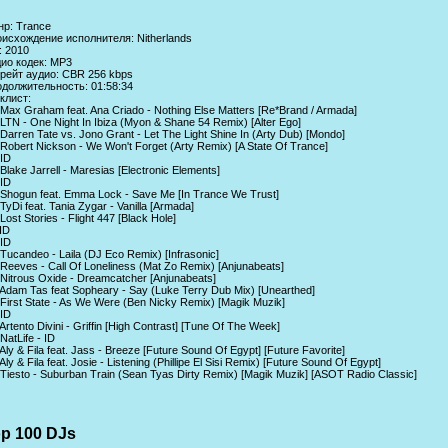
р: Trance
исхождение исполнителя: Nitherlands
: 2010
ио кодек: MP3
рейт аудио: CBR 256 kbps
должительность: 01:58:34
клист:
 Max Graham feat. Ana Criado - Nothing Else Matters [Re*Brand / Armada]
 LTN - One Night In Ibiza (Myon & Shane 54 Remix) [Alter Ego]
 Darren Tate vs. Jono Grant - Let The Light Shine In (Arty Dub) [Mondo]
 Robert Nickson - We Won't Forget (Arty Remix) [A State Of Trance]
 ID
 Blake Jarrell - Maresias [Electronic Elements]
 ID
 Shogun feat. Emma Lock - Save Me [In Trance We Trust]
 TyDi feat. Tania Zygar - Vanilla [Armada]
 Lost Stories - Flight 447 [Black Hole]
 ID
 ID
 Tucandeo - Laila (DJ Eco Remix) [Infrasonic]
 Reeves - Call Of Loneliness (Mat Zo Remix) [Anjunabeats]
 Nitrous Oxide - Dreamcatcher [Anjunabeats]
 Adam Tas feat Sopheary - Say (Luke Terry Dub Mix) [Unearthed]
 First State - As We Were (Ben Nicky Remix) [Magik Muzik]
 ID
 Artento Divini - Griffin [High Contrast] [Tune Of The Week]
 NatLife - ID
 Aly & Fila feat. Jass - Breeze [Future Sound Of Egypt] [Future Favorite]
 Aly & Fila feat. Josie - Listening (Phillipe El Sisi Remix) [Future Sound Of Egypt]
 Tiesto - Suburban Train (Sean Tyas Dirty Remix) [Magik Muzik] [ASOT Radio Classic]
p 100 DJs