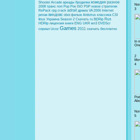
комедия
разное
Shooter
Arcade
аркады
бродилки
2008
транс
поп
Pop
Рок
ISO
PSP
новое
стратегии
3
adrail
RePack
rpg
crack
драма
VA
2006
Internet
виндовс
репак
oboi
фильм
Antivirus
классика
CSI
Rus
linux
Украина
Season 2
Скачать
ru
BDRip
HDRip
лицензия
книги
ENG
UKR
мп3
DVDScr
Games
2011
сериал
Ucoz
скачать бесплатно
In 
One
2
4
Pod
Abo
5