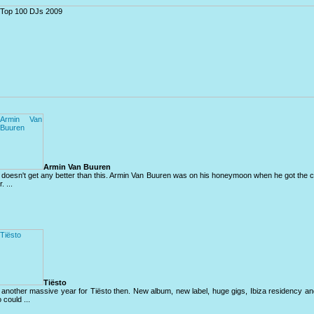
Armin Van Buuren
e doesn't get any better than this. Armin Van Buuren was on his honeymoon when he got the call
. ...
Tiësto
 another massive year for Tiësto then. New album, new label, huge gigs, Ibiza residency an
 could ...