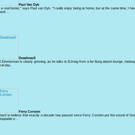
Paul Van Dyk
m a real homie," says Paul van Dyk. "I really enjoy being at home, but at the same time, I ha
and ...
Deadmau5
l Zimmerman is clearly grinning, as he talks to DJmag from a far-flung airport lounge, midw
cal day...
Ferry Corsten
s hard to believe that exactly a decade has passed since Ferry Corsten put the sound of Du
toppable e...