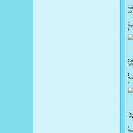
"I'
out 
2
6
Joe
typi
5
7
It'
uns
1