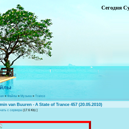
Сегодня Су
йлы
ная
»
Файлы
»
Музыка
»
Trance
min van Buuren - A State of Trance 457 (20.05.2010)
чать с сервера
(17.6 Kb) ]