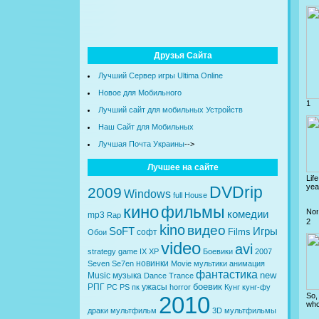
Друзья Сайта
Лучший Сервер игры Ultima Online
Новое для Мобильного
1
Лучший сайт для мобильных Устройств
Наш Сайт для Мобильных
Лучшая Почта Украины
-->
Лучшее на сайте
Lif
year
DVDrip
2009
Windows
full
House
кино
фильмы
комедии
mp3
Rap
2
kino
видео
SoFT
Игры
Films
софт
Обои
video
avi
strategy
game
IX
XP
Боевики
2007
новинки
Seven
Se7en
Movie
мультики
анимация
фантастика
new
Music
музыка
Dance
Trance
боевик
РПГ
ужасы
PC
PS
пк
horror
Кунг
кунг-фу
So,
2010
who
драки
мультфильм
3D
мультфильмы