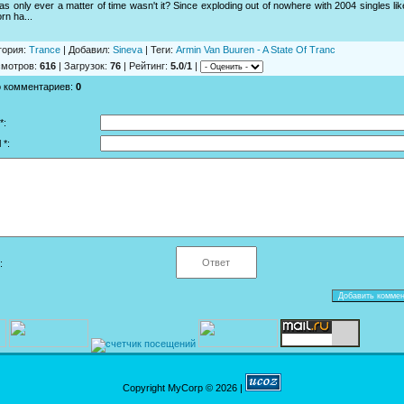
was only ever a matter of time wasn't it? Since exploding out of nowhere with 2004 singles li
rn ha...
гория
:
Trance
|
Добавил
:
Sineva
|
Теги
:
Armin Van Buuren - A State Of Tranc
смотров
:
616
|
Загрузок
:
76
|
Рейтинг
:
5.0
/
1
|
о комментариев
:
0
*:
 *:
:
Copyright MyCorp © 2026
|