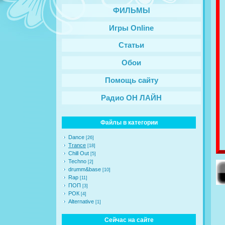
ФИЛЬМЫ
Игры Online
Статьи
Обои
Помощь сайту
Радио ОН ЛАЙН
Файлы в категории
Dance
[26]
Trance
[18]
Chill Out
[5]
Techno
[2]
drumm&base
[10]
Rap
[11]
ПОП
[3]
РОК
[4]
Alternative
[1]
Сейчас на сайте