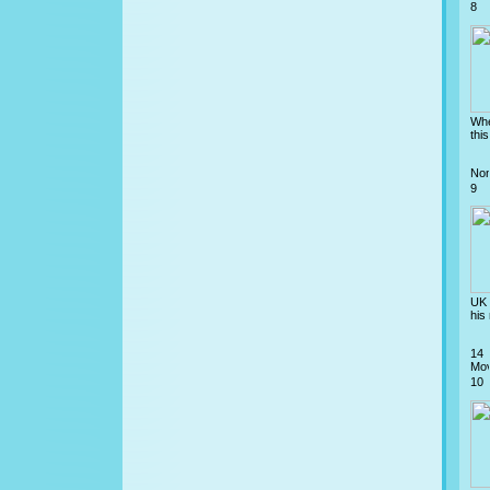
8
Whe
this
9
UK 
his 
14
10