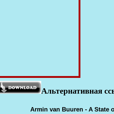
Ал
ьтернативная с
Armin van Buuren - A State o