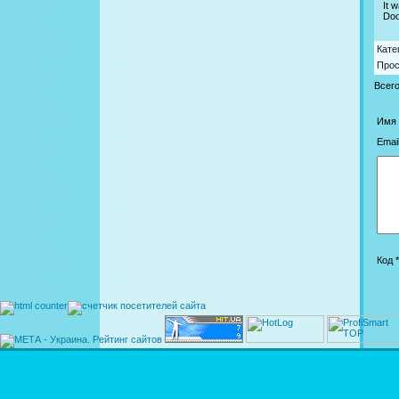
It 
Doo
Кате
Про
Всег
Имя 
Email
Код *