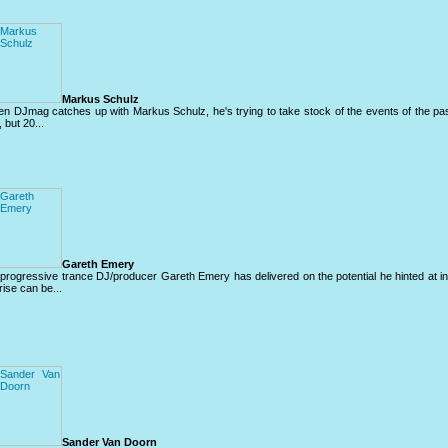
Markus Schulz
n DJmag catches up with Markus Schulz, he's trying to take stock of the events of the past
, but 20...
Gareth Emery
progressive trance DJ/producer Gareth Emery has delivered on the potential he hinted at i
rise can be...
Sander Van Doorn