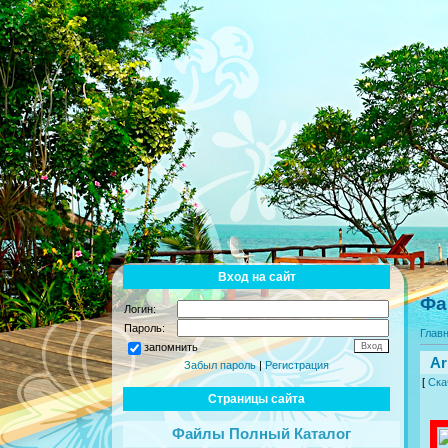
Вход на сайт
Фа
Логин:
Пароль:
Глав
запомнить
Ar
Забыл пароль
|
Регистрация
[
Ска
Страницы сайта
Файлы Полный Каталог