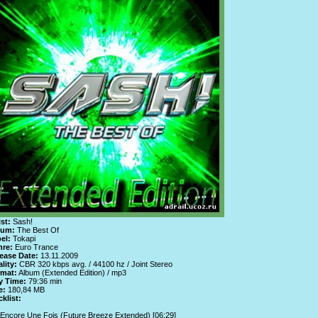
ist:
Sash!
bum:
The Best Of
el:
Tokapi
re:
Euro Trance
ease Date:
13.11.2009
lity:
CBR 320 kbps avg. / 44100 hz / Joint Stereo
mat:
Album (Extended Edition) / mp3
y Time:
79:36 min
e:
180,84 MB
cklist:
 Encore Une Fois (Future Breeze Extended) [06:29]