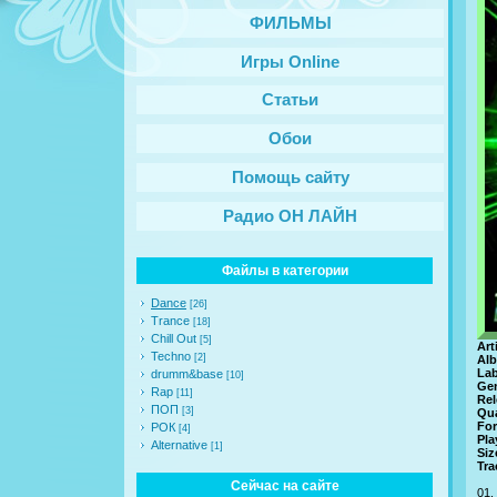
ФИЛЬМЫ
Игры Online
Статьи
Обои
Помощь сайту
Радио ОН ЛАЙН
Файлы в категории
Dance
[26]
Trance
[18]
Chill Out
[5]
Art
Techno
[2]
Al
Lab
drumm&base
[10]
Gen
Rap
[11]
Rel
ПОП
[3]
Qua
For
РОК
[4]
Pla
Alternative
[1]
Siz
Tra
Сейчас на сайте
01.