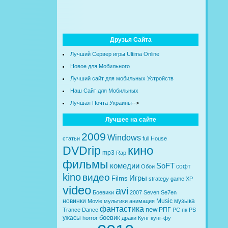
Друзья Сайта
Лучший Сервер игры Ultima Online
Новое для Мобильного
Лучший сайт для мобильных Устройств
Наш Сайт для Мобильных
Лучшая Почта Украины
-->
Лучшее на сайте
2009
Windows
статьи
full
House
кино
DVDrip
mp3
Rap
фильмы
комедии
SoFT
софт
Обои
kino
видео
Игры
Films
strategy
game
XP
video
avi
Боевики
2007
Seven
Se7en
новинки
Music
музыка
Movie
мультики
анимация
фантастика
new
РПГ
Trance
Dance
PC
пк
PS
боевик
ужасы
horror
драки
Кунг
кунг-фу