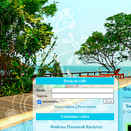
Вход на сайт
Фа
Логин:
Пароль:
Глав
запомнить
Sa
Забыл пароль
|
Регистрация
[ ·
Ск
Страницы сайта
Файлы Полный Каталог