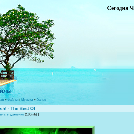
Сегодня Ч
йлы
ная
»
Файлы
»
Музыка
»
Dance
sh! - The Best Of
ачать удаленно
(180mb) ]