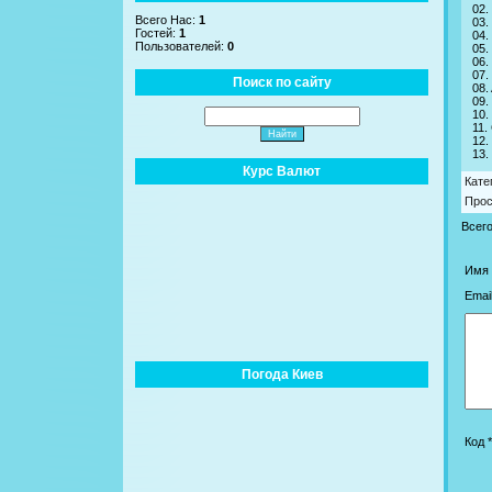
02.
Всего Нас:
1
03.
Гостей:
1
04.
Пользователей:
0
05.
06.
07.
Поиск по сайту
08.
09.
10.
11.
12.
13.
Курс Валют
Кате
Про
Всег
Имя 
Email
Погода Киев
Код *