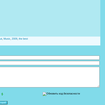
out
,
Music
,
2009
,
the best