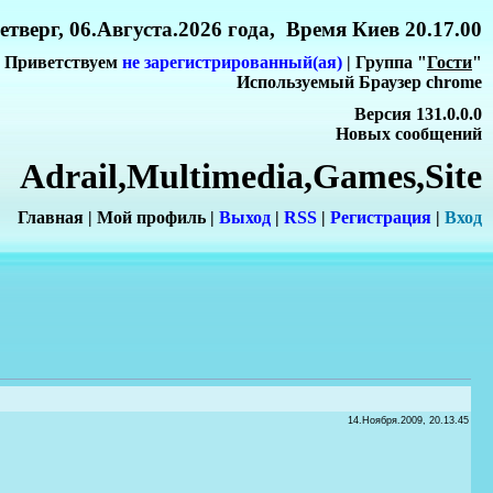
етверг, 06.Августа.2026 года, Время Киев 20.17.00
Приветствуем
не зарегистрированный(ая)
| Группа "
Гости
"
Используемый Браузер chrome
Версия 131.0.0.0
Новых сообщений
Adrail,Multimedia,Games,Site
Главная
|
Мой профиль
|
Выход
|
RSS
|
Регистрация
|
Вхо
д
14.Ноября.2009, 20.13.45