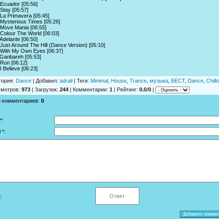
 Ecuador [05:56]
 Stay [05:57]
 La Primavera [05:45]
 Mysterious Times [05:26]
 Move Mania [06:55]
 Colour The World [06:03]
 Adelante [06:50]
 Just Around The Hill (Dance Version) [05:10]
 With My Own Eyes [06:37]
 Ganbareh [05:53]
 Run [06:12]
 I Believe [06:23]
гория
:
Dance
|
Добавил
:
adrail
|
Теги
:
Minimal
,
House
,
Trance
,
музыка
,
БЕСТ
,
Dance
,
Chill
смотров
:
973
|
Загрузок
:
244
|
Комментарии
:
1
|
Рейтинг
:
0.0
/
0
|
о комментариев
:
0
*:
 *:
: