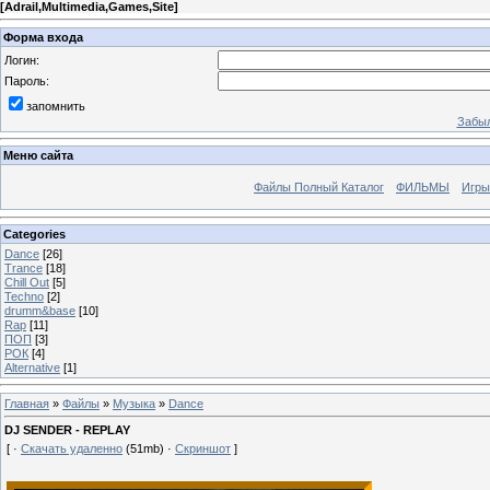
[
Adrail,Multimedia,Games,Site
]
Форма входа
Логин:
Пароль:
запомнить
Забыл
Меню сайта
Файлы Полный Каталог
ФИЛЬМЫ
Игры
Categories
Dance
[26]
Trance
[18]
Chill Out
[5]
Techno
[2]
drumm&base
[10]
Rap
[11]
ПОП
[3]
РОК
[4]
Alternative
[1]
Главная
»
Файлы
»
Музыка
»
Dance
DJ SENDER - REPLAY
[ ·
Скачать удаленно
(51mb) ·
Скриншот
]