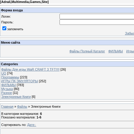
[
Adrail,Multimedia,Games,Site
]
Форма входа
Логин:
Пароль:
запомнить
Забыл
Меню сайта
Файлы Полный Каталог
ФИЛЬМЫ
Игры
Categories
Файлы Для игры WaR CRAFT 3 TFT!!!!
[26]
UO
[74]
Программы
[223]
ИГРЫ ПК,ЭМУЛЯТОРЫ
[252]
ФИЛЬМЫ
[783]
Музыка
[80]
Разное
[11]
Электронные Книги
[6]
Главная
»
Файлы
» Электронные Книги
В категории материалов
:
6
Показано материалов
:
1-6
Сортировать по
:
Дате