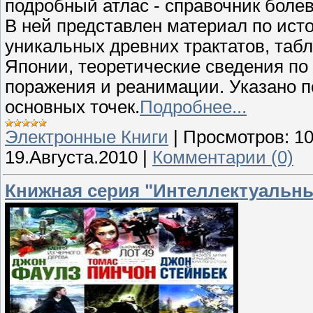
подробный атлас - справочник болев
В ней представлен материал по ист
уникальных древних трактатов, таб
Японии, теоретические сведения по
поражения и реанимации. Указано 
основных точек.
Подробнее...
Электронные Книги
|
Просмотров:
1
19.Августа.2010
|
Комментарии (0)
Книжная серия "Интеллектуальный