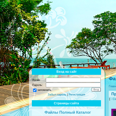
Вход на сайт
Фа
Логин:
Пароль:
Глав
запомнить
Пр
Забыл пароль
|
Регистрация
[ ·
Ск
Страницы сайта
Файлы Полный Каталог