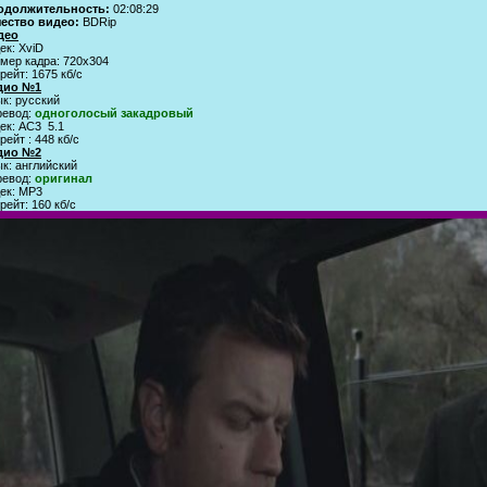
одолжительность:
02:08:29
чество видео:
BDRip
део
ек: XviD
мер кадра: 720x304
рейт: 1675 кб/с
дио №1
к: русский
ревод:
одноголосый закадровый
ек: AC3 5.1
рейт : 448 кб/с
дио №2
к: английский
ревод:
оригинал
ек: MP3
рейт: 160 кб/с