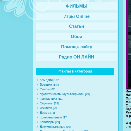
ФИЛЬМЫ
Игры Online
Статьи
Обои
Помощь сайту
Радио ОН ЛАЙН
Файлы в категории
Комедии
[162]
Боевики
[144]
Ужасы
[67]
Ин
Мультфильмы,Мультсериалы
[49]
На
Ор
Фантастика
[111]
Жа
Сериалы
[33]
Ст
Фэнтези
[29]
Го
Ре
Драма
[71]
В р
Криминальные
[17]
Триллеры
[29]
О 
ста
Документальные
[10]