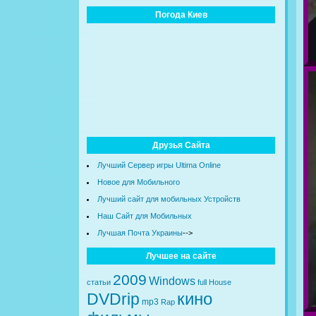
Погода Киев
Друзья Сайта
Лучший Сервер игры Ultima Online
Новое для Мобильного
Лучший сайт для мобильных Устройств
Наш Сайт для Мобильных
Лучшая Почта Украины
-->
Лучшее на сайте
2009
Windows
статьи
full
House
кино
DVDrip
mp3
Rap