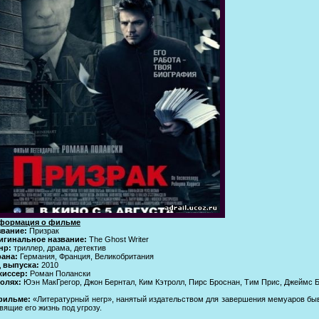
формация о фильме
звание:
Призрак
игинальное название:
The Ghost Writer
нр:
триллер, драма, детектив
рана:
Германия, Франция, Великобритания
д выпуска:
2010
жиссер:
Роман Полански
олях:
Юэн МакГрегор, Джон Бернтал, Ким Кэтролл, Пирс Броснан, Тим Прис, Джеймс Б
фильме:
«Литературный негр», нанятый издательством для завершения мемуаров быв
вящие его жизнь под угрозу.