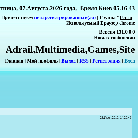
тница, 07.Августа.2026 года, Время Киев 05.16.43
Приветствуем
не зарегистрированный(ая)
| Группа "
Гости
"
Используемый Браузер chrome
Версия 131.0.0.0
Новых сообщений
Adrail,Multimedia,Games,Site
Главная
|
Мой профиль
|
Выход
|
RSS
|
Регистрация
|
Вхо
д
23.Июля.2010, 14.29.42