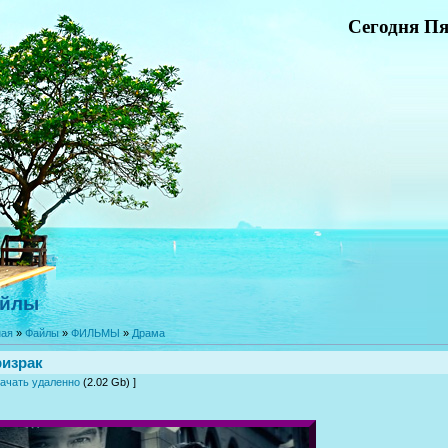
Сегодня Пя
йлы
ная
»
Файлы
»
ФИЛЬМЫ
»
Драма
израк
ачать удаленно
(2.02 Gb) ]