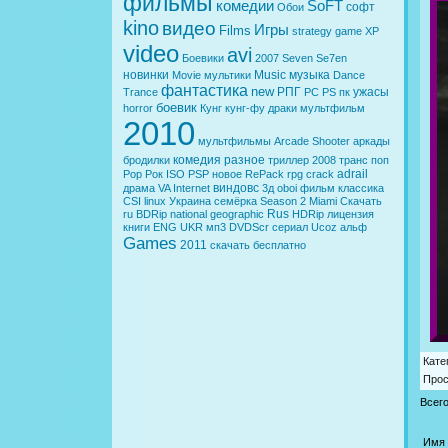
фильмы
комедии
SoFT
софт
Обои
kino
видео
Игры
Films
strategy
game
XP
video
avi
Боевики
2007
Seven
Se7en
новинки
Music
музыка
Movie
мультики
Dance
фантастика
new
РПГ
ужасы
Trance
PC
PS
пк
боевик
horror
Кунг
кунг-фу
драки
мультфильм
2010
мультфильмы
Arcade
Shooter
аркады
комедия
разное
бродилки
триллер
2008
транс
поп
adrail
Pop
Рок
ISO
PSP
новое
RePack
rpg
crack
виндовс
драма
VA
Internet
3д
oboi
фильм
классика
CSI
linux
Украина
семёрка
Season 2
Miami
Скачать
Rus
ru
BDRip
national geographic
HDRip
лицензия
книги
ENG
UKR
мп3
DVDScr
сериал
Ucoz
альф
Games
2011
скачать бесплатно
Кате
Про
Всег
Имя 