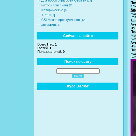
Для просмотра Всей Семьей
[27]
Пр
Ретро (Классика)
[8]
Ка
Ви
Исторические
[6]
Код
ТРЕШ
[1]
Раз
CSI Место преступления
[12]
Бит
Ау
детективы
[7]
Язы
Пе
Код
Сейчас на сайте
Бит
Ау
Всего Нас:
1
Язы
Гостей:
1
Пе
Пользователей:
0
Код
Бит
Поиск по сайту
Курс Валют