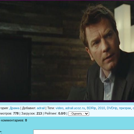
гория
:
Драма
|
Добавил
:
adrail
|
Теги
:
video
,
adrail.ucoz.ru
,
BDRip
,
2010
,
DVDrip
,
призрак
,
смотров
:
778
|
Загрузок
:
213
|
Рейтинг
:
0.0
/
0
|
о комментариев
:
0
*: