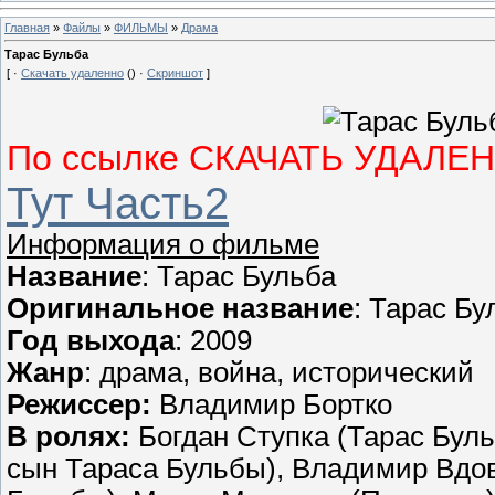
Главная
»
Файлы
»
ФИЛЬМЫ
»
Драма
Тарас Бульба
[ ·
Скачать удаленно
() ·
Скриншот
]
По ссылке СКАЧАТЬ УДАЛЕ
Тут Часть2
Информация о фильме
Название
: Тарас Бульба
Оригинальное название
: Тарас Бу
Год выхода
: 2009
Жанр
: драма, война, исторический
Режиссер:
Владимир Бортко
В ролях:
Богдан Ступка (Тарас Буль
сын Тараса Бульбы), Владимир Вдов