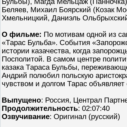
Бульбы), Магда Мельцаж (Панночка
Беляев, Михаил Боярский (Козак Мо
Хмельницкий, Даниэль Ольбрыхский
О фильме:
По мотивам одной из са
«Тарас Бульба». События «Запорожс
истории казачества, когда запорожц
Посполитой. В самом центре полити
казака Тараса Бульбы, переживающе
Андрий полюбил польскую аристокра
чувством и долгом Тарас объявляе
Выпущено
: Россия, Централ Парт
Продолжительность
: 02:07:40
Озвучивание
: Оригинал (русский)