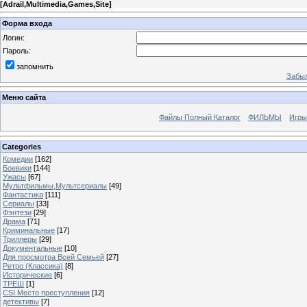
[
Adrail,Multimedia,Games,Site
]
Форма входа
Логин:
Пароль:
запомнить
Забыл
Меню сайта
Файлы Полный Каталог
ФИЛЬМЫ
Игры
Categories
Комедии
[162]
Боевики
[144]
Ужасы
[67]
Мультфильмы,Мультсериалы
[49]
Фантастика
[111]
Сериалы
[33]
Фэнтези
[29]
Драма
[71]
Криминальные
[17]
Триллеры
[29]
Документальные
[10]
Для просмотра Всей Семьей
[27]
Ретро (Классика)
[8]
Исторические
[6]
ТРЕШ
[1]
CSI Место преступления
[12]
детективы
[7]