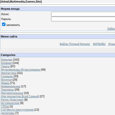
[
Adrail,Multimedia,Games,Site
]
Форма входа
Логин:
Пароль:
запомнить
Забыл
Меню сайта
Файлы Полный Каталог
ФИЛЬМЫ
Игры
Categories
Комедии
[162]
Боевики
[144]
Ужасы
[67]
Мультфильмы,Мультсериалы
[49]
Фантастика
[111]
Сериалы
[33]
Фэнтези
[29]
Драма
[71]
Криминальные
[17]
Триллеры
[29]
Документальные
[10]
Для просмотра Всей Семьей
[27]
Ретро (Классика)
[8]
Исторические
[6]
ТРЕШ
[1]
CSI Место преступления
[12]
детективы
[7]