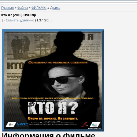
Главная
»
Файлы
»
ФИЛЬМЫ
»
Драма
Кто я? (2010) DVDRip
[ ·
Скачать удаленно
(1.37 Gb) ]
Информация о фильме