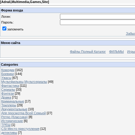
[
Adrail,Multimedia,Games,Site
]
Форма входа
Логин:
Пароль:
запомнить
Забыл
Меню сайта
Файлы Полный Каталог
ФИЛЬМЫ
Игры
Categories
Комедии
[162]
Боевики
[144]
Ужасы
[67]
Мультфильмы,Мультсериалы
[49]
Фантастика
[111]
Сериалы
[33]
Фэнтези
[29]
Драма
[71]
Криминальные
[17]
Триллеры
[29]
Документальные
[10]
Для просмотра Всей Семьей
[27]
Ретро (Классика)
[8]
Исторические
[6]
ТРЕШ
[1]
CSI Место преступления
[12]
детективы
[7]