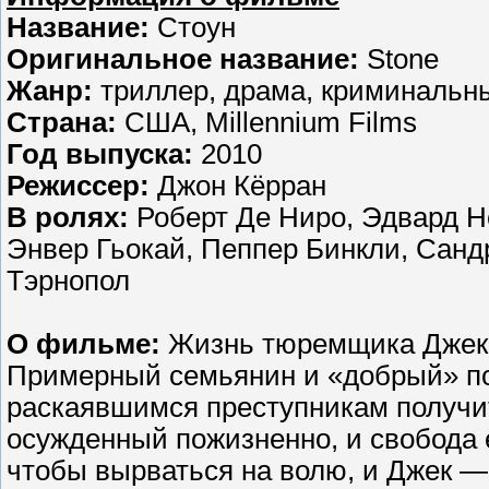
Название:
Стоун
Оригинальное название:
Stone
Жанр:
триллер, драма, криминальн
Страна:
США, Millennium Films
Год выпуска:
2010
Режиссер:
Джон Кёрран
В ролях:
Роберт Де Ниро, Эдвард Н
Энвер Гьокай, Пеппер Бинкли, Санд
Тэрнопол
О фильме:
Жизнь тюремщика Джека
Примерный семьянин и «добрый» по
раскаявшимся преступникам получи
осужденный пожизненно, и свобода е
чтобы вырваться на волю, и Джек —