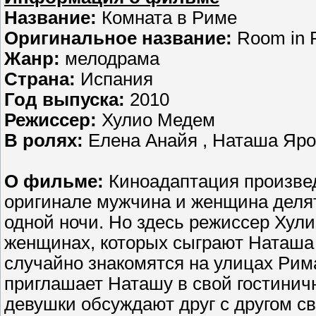
Название:
Комната в Риме
Оригинальное название:
Room in
Жанр:
мелодрама
Страна:
Испания
Год выпуска:
2010
Режиссер:
Хулио Медем
В ролях:
Елена Анайя , Наташа Яро
О фильме:
Киноадаптация произвед
оригинале мужчина и женщина делят
одной ночи. Но здесь режиссер Хул
женщинах, которых сыграют Наташа
случайно знакомятся на улицах Рима
приглашает Наташу в свой гостинич
девушки обсуждают друг с другом с