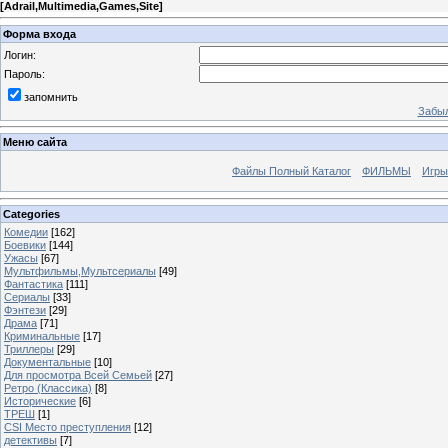
[
Adrail,Multimedia,Games,Site
]
Форма входа
Логин:
Пароль:
запомнить
Забыл
Меню сайта
Файлы Полный Каталог
ФИЛЬМЫ
Игры
Categories
Комедии
[162]
Боевики
[144]
Ужасы
[67]
Мультфильмы,Мультсериалы
[49]
Фантастика
[111]
Сериалы
[33]
Фэнтези
[29]
Драма
[71]
Криминальные
[17]
Триллеры
[29]
Документальные
[10]
Для просмотра Всей Семьей
[27]
Ретро (Классика)
[8]
Исторические
[6]
ТРЕШ
[1]
CSI Место преступления
[12]
детективы
[7]