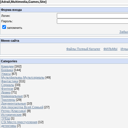
[
Adrail,Multimedia,Games,Site
]
Форма входа
Логин:
Пароль:
запомнить
Забыл
Меню сайта
Файлы Полный Каталог
ФИЛЬМЫ
Игры
Categories
Комедии
[162]
Боевики
[144]
Ужасы
[67]
Мультфильмы,Мультсериалы
[49]
Фантастика
[111]
Сериалы
[33]
Фэнтези
[29]
Драма
[71]
Криминальные
[17]
Триллеры
[29]
Документальные
[10]
Для просмотра Всей Семьей
[27]
Ретро (Классика)
[8]
Исторические
[6]
ТРЕШ
[1]
CSI Место преступления
[12]
детективы
[7]