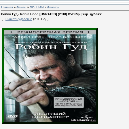
Главная
»
Файлы
»
ФИЛЬМЫ
»
Фэнтези
Робин Гуд / Robin Hood [UNRATED] (2010) DVDRip | Укр. дубляж
[ ·
Скачать удаленно
(2.05 Gb) ]