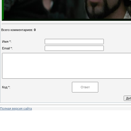
Всего комментариев
:
0
Имя *:
Email *:
Код *:
Полная версия сайта