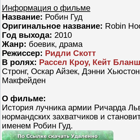
Информация о фильме
Название:
Робин Гуд
Оригинальное название:
Robin Ho
Год выхода:
2010
Жанр:
боевик, драма
Режиссер:
Ридли Скотт
В ролях:
Рассел Кроу, Кейт Бланш
Стронг, Оскар Айзек, Дэнни Хьюсто
Макфейден
О фильме:
История лучника армии Ричарда Льв
нормандских захватчиков и станови
именем Робин Гуд.