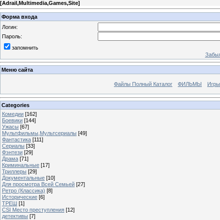
[
Adrail,Multimedia,Games,Site
]
Форма входа
Логин:
Пароль:
запомнить
Забыл
Меню сайта
Файлы Полный Каталог
ФИЛЬМЫ
Игры
Categories
Комедии
[162]
Боевики
[144]
Ужасы
[67]
Мультфильмы,Мультсериалы
[49]
Фантастика
[111]
Сериалы
[33]
Фэнтези
[29]
Драма
[71]
Криминальные
[17]
Триллеры
[29]
Документальные
[10]
Для просмотра Всей Семьей
[27]
Ретро (Классика)
[8]
Исторические
[6]
ТРЕШ
[1]
CSI Место преступления
[12]
детективы
[7]