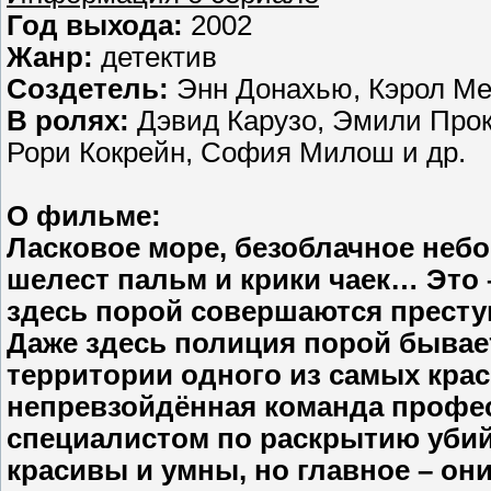
Год выхода:
2002
Жанр:
детектив
Создетель:
Энн Донахью, Кэрол Ме
В ролях:
Дэвид Карузо, Эмили Прок
Рори Кокрейн, София Милош и др.
О фильме:
Ласковое море, безоблачное небо
шелест пальм и крики чаек… Это –
здесь порой совершаются престу
Даже здесь полиция порой бывае
территории одного из самых кра
непревзойдённая команда профес
специалистом по раскрытию убий
красивы и умны, но главное – он