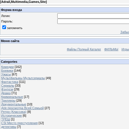
[
Adrail,Multimedia,Games,Site
]
Форма входа
Логин:
Пароль:
запомнить
Забыл
Меню сайта
Файлы Полный Каталог
ФИЛЬМЫ
Игры
Categories
Комедии
[162]
Боевики
[144]
Ужасы
[67]
Мультфильмы,Мультсериалы
[49]
Фантастика
[111]
Сериалы
[33]
Фэнтези
[29]
Драма
[71]
Криминальные
[17]
Триллеры
[29]
Документальные
[10]
Для просмотра Всей Семьей
[27]
Ретро (Классика)
[8]
Исторические
[6]
ТРЕШ
[1]
CSI Место преступления
[12]
детективы
[7]