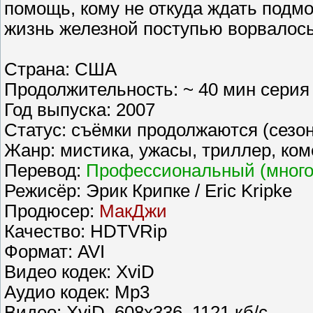
помощь, кому не откуда ждать подмог
жизнь железной поступью ворвалось
Страна: США
Продолжительность: ~ 40 мин серия
Год выпуска: 2007
Статус: съёмки продолжаются (сезон
Жанр: мистика, ужасы, триллер, ко
Перевод:
Профессиональный (многог
Режисёр: Эрик Крипке / Eric Kripke
Продюсер:
МакДжи
Качество: HDTVRip
Формат: AVI
Видео кодек: XviD
Аудио кодек: Mp3
Видео: XviD, 608х336, 1121 кб/с