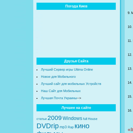
Погода Киев
9. 
10.
11.
12.
Друзья Сайта
13.
Лучший Сервер игры Ultima Online
Новое для Мобильного
14.
Лучший сайт для мобильных Устройств
Наш Сайт для Мобильных
15.
Лучшая Почта Украины
-->
Лучшее на сайте
16.
2009
Windows
статьи
full
House
кино
DVDrip
mp3
Rap
«I