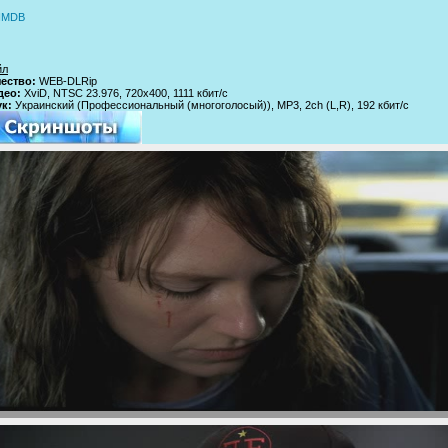
йл
чество:
WEB-DLRip
део:
XviD, NTSC 23.976, 720x400, 1111 кбит/с
ук:
Украинский (Профессиональный (многоголосый)), MP3, 2ch (L,R), 192 кбит/с