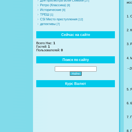
Для просмотра Всей Семьей
[27]
исс
Ретро (Классика)
[8]
Исторические
[6]
ТРЕШ
[1]
1. 
CSI Место преступления
[12]
детективы
[7]
2. 
Сейчас на сайте
Всего Нас:
1
3. 
Гостей:
1
Пользователей:
0
4. 
Поиск по сайту
-
D
Курс Валют
5. 
6. 
7. 
8. 