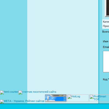
Кате
Про
Всег
Имя 
Email
Код *