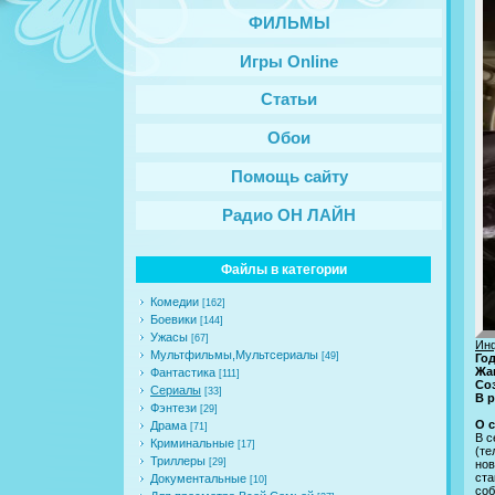
ФИЛЬМЫ
Игры Online
Статьи
Обои
Помощь сайту
Радио ОН ЛАЙН
Файлы в категории
Комедии
[162]
Боевики
[144]
Ужасы
[67]
Ин
Мультфильмы,Мультсериалы
[49]
Го
Жа
Фантастика
[111]
Со
Сериалы
[33]
В 
Фэнтези
[29]
О 
Драма
[71]
В с
Криминальные
[17]
(те
Триллеры
[29]
но
ста
Документальные
[10]
соб