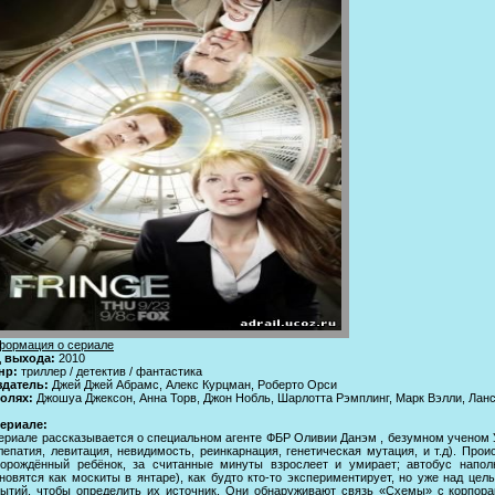
формация о сериале
д выхода:
2010
нр:
триллер / детектив / фантастика
здатель:
Джей Джей Абрамс, Алекс Курцман, Роберто Орcи
ролях:
Джошуа Джексон, Анна Торв, Джон Нобль, Шарлотта Рэмплинг, Марк Вэлли, Ланс
cериале:
ериале рассказывается о специальном агенте ФБР Оливии Данэм , безумном ученом У
лепатия, левитация, невидимость, реинкарнация, генетическая мутация, и т.д). Пр
ворождённый ребёнок, за считанные минуты взрослеет и умирает; автобус напол
новятся как москиты в янтаре), как будто кто-то экспериментирует, но уже над це
ытий, чтобы определить их источник. Они обнаруживают связь «Схемы» с корпора