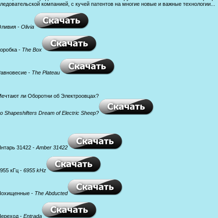
ледовательской компанией, с кучей патентов на многие новые и важные технологии...
Оливия -
Olivia
Коробка -
The Box
Равновесие -
The Plateau
Мечтают ли Оборотни об Электроовцах?
o Shapeshifters Dream of Electric Sheep?
Янтарь 31422 -
Amber 31422
6955 кГц -
6955 kHz
Похищенные -
The Abducted
Переход -
Entrada