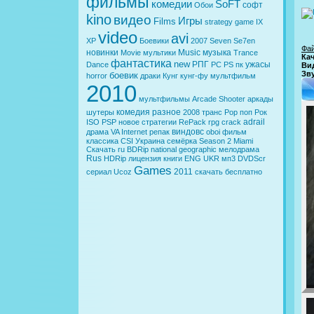
фильмы
комедии
SoFT
софт
Обои
kino
видео
Игры
Films
strategy
game
IX
video
avi
XP
Боевики
2007
Seven
Se7en
Фа
новинки
Music
музыка
Movie
мультики
Trance
Ка
фантастика
new
РПГ
ужасы
Dance
PC
PS
пк
Ви
Зв
боевик
horror
драки
Кунг
кунг-фу
мультфильм
2010
мультфильмы
Arcade
Shooter
аркады
комедия
разное
шутеры
2008
транс
Pop
поп
Рок
adrail
ISO
PSP
новое
стратегии
RePack
rpg
crack
виндовс
драма
VA
Internet
репак
oboi
фильм
классика
CSI
Украина
семёрка
Season 2
Miami
Скачать
ru
BDRip
national geographic
мелодрама
Rus
HDRip
лицензия
книги
ENG
UKR
мп3
DVDScr
Games
2011
сериал
Ucoz
скачать бесплатно