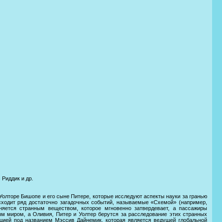
 Риддик и др.
олторе Бишопе и его сыне Питере, которые исследуют аспекты науки за гранью
оисходит ряд достаточно загадочных событий, называемые «Схемой» (например,
няется странным веществом, которое мгновенно затвердевает, а пассажиры
лым миром, а Оливия, Питер и Уолтер берутся за расследование этих странных
цией под названием Мэссив Дайнемик, которая является ведущей глобальной