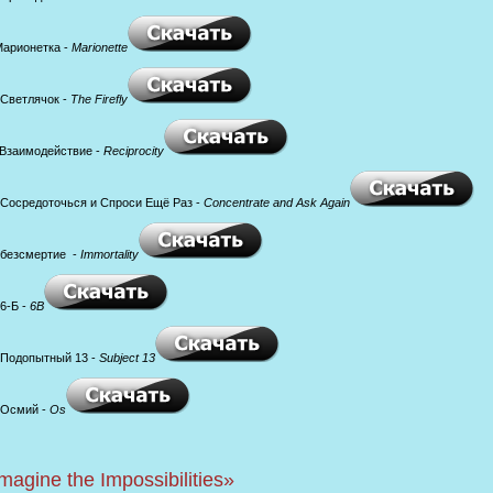
Марионетка -
Marionette
 Светлячок -
The Firefly
 Взаимодействие -
Reciprocity
 Сосредоточься и Спроси Ещё Раз -
Concentrate and Ask Again
 безсмертие -
Immortality
 6-Б -
6B
 Подопытный 13 -
Subject 13
 Осмий -
Os
magine the Impossibilities»