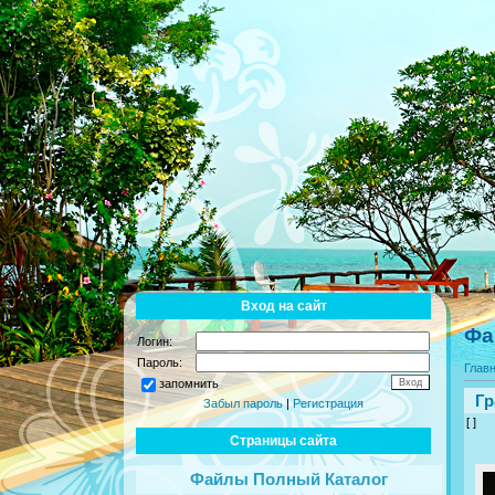
Вход на сайт
Фа
Логин:
Пароль:
Глав
запомнить
Гр
Забыл пароль
|
Регистрация
[ ]
Страницы сайта
Файлы Полный Каталог