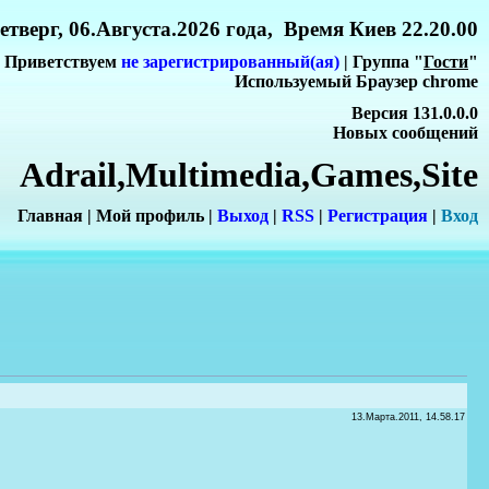
етверг, 06.Августа.2026 года, Время Киев 22.20.00
Приветствуем
не зарегистрированный(ая)
| Группа "
Гости
"
Используемый Браузер chrome
Версия 131.0.0.0
Новых сообщений
Adrail,Multimedia,Games,Site
Главная
|
Мой профиль
|
Выход
|
RSS
|
Регистрация
|
Вхо
д
13.Марта.2011, 14.58.17