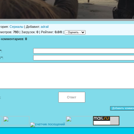
гория
:
Сериалы
|
Добавил
:
adrail
смотров
:
793
|
Загрузок
:
0
|
Рейтинг
:
0.0
/
0
|
о комментариев
:
0
*:
 *:
: