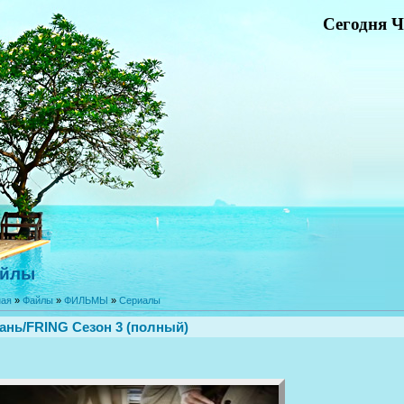
Сегодня Ч
йлы
ная
»
Файлы
»
ФИЛЬМЫ
»
Сериалы
ань/FRING Сезон 3 (полный)