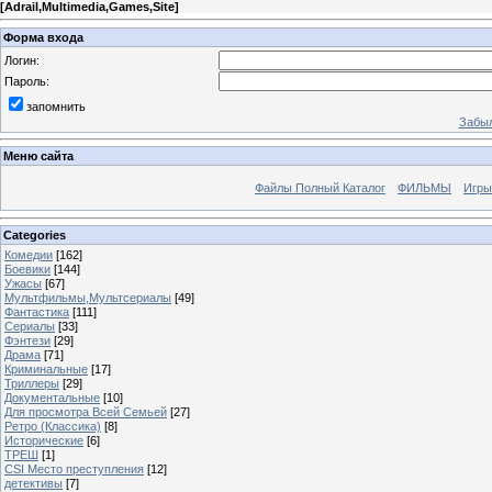
[
Adrail,Multimedia,Games,Site
]
Форма входа
Логин:
Пароль:
запомнить
Забыл
Меню сайта
Файлы Полный Каталог
ФИЛЬМЫ
Игры
Categories
Комедии
[162]
Боевики
[144]
Ужасы
[67]
Мультфильмы,Мультсериалы
[49]
Фантастика
[111]
Сериалы
[33]
Фэнтези
[29]
Драма
[71]
Криминальные
[17]
Триллеры
[29]
Документальные
[10]
Для просмотра Всей Семьей
[27]
Ретро (Классика)
[8]
Исторические
[6]
ТРЕШ
[1]
CSI Место преступления
[12]
детективы
[7]