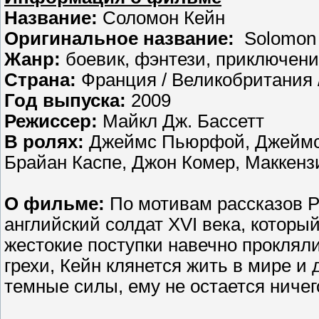
Название:
Соломон Кейн
Оригинальное название:
Solomon
Жанр:
боевик, фэнтези, приключен
Страна:
Франция / Великобритания / 
Год выпуска:
2009
Режиссер:
Майкл Дж. Бассетт
В ролях:
Джеймс Пьюрфой, Джеймс 
Брайан Каспе, Джон Комер, Маккенз
О фильме:
По мотивам рассказов 
английский солдат XVI века, которы
жестокие поступки навечно проклял
грехи, Кейн клянется жить в мире и
темные силы, ему не остается ничего