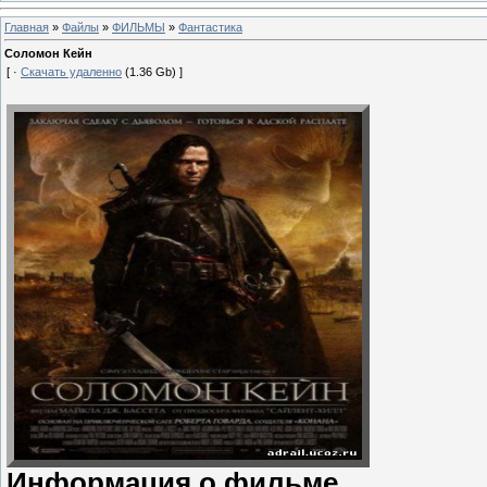
Главная
»
Файлы
»
ФИЛЬМЫ
»
Фантастика
Cоломон Кейн
[ ·
Скачать удаленно
(1.36 Gb) ]
Информация о фильме