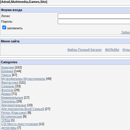
[
Adrail,Multimedia,Games,Site
]
Форма входа
Логин:
Пароль:
запомнить
Забыл
Меню сайта
Файлы Полный Каталог
ФИЛЬМЫ
Игры
Categories
Комедии
[162]
Боевики
[144]
Ужасы
[67]
Мультфильмы,Мультсериалы
[49]
Фантастика
[111]
Сериалы
[33]
Фэнтези
[29]
Драма
[71]
Криминальные
[17]
Триллеры
[29]
Документальные
[10]
Для просмотра Всей Семьей
[27]
Ретро (Классика)
[8]
Исторические
[6]
ТРЕШ
[1]
CSI Место преступления
[12]
детективы
[7]