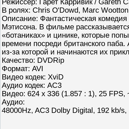
Режиссер
: Гарет Карривик / Gareth C
В ролях
: Chris O'Dowd, Marc Wootton,
Описание
: Фантастическая комедия
Мэтисона. В фильме рассказывается
«ботаниках» и цинике, которые поп
времени посреди британского паба. 
из-за которой и начинаются их прик
Качество
: DVDRip
Формат
: AVI
Видео кодек
: XviD
Аудио кодек
: AC3
Видео
: 624 x 336 (1.857 : 1), 25 FPS,
Аудио
:
48000Hz, AC3 Dolby Digital, 192 kb/s, 