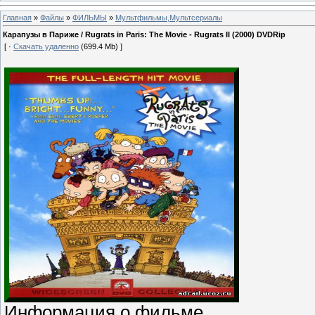
Главная
»
Файлы
»
ФИЛЬМЫ
»
Мультфильмы,Мультсериалы
Карапузы в Париже / Rugrats in Paris: The Movie - Rugrats II (2000) DVDRip
[ ·
Скачать удаленно
(699.4 Mb) ]
Информация о фильме