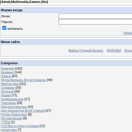
[
Adrail,Multimedia,Games,Site
]
Форма входа
Логин:
Пароль:
запомнить
Забыл
Меню сайта
Файлы Полный Каталог
ФИЛЬМЫ
Игры
Categories
Комедии
[162]
Боевики
[144]
Ужасы
[67]
Мультфильмы,Мультсериалы
[49]
Фантастика
[111]
Сериалы
[33]
Фэнтези
[29]
Драма
[71]
Криминальные
[17]
Триллеры
[29]
Документальные
[10]
Для просмотра Всей Семьей
[27]
Ретро (Классика)
[8]
Исторические
[6]
ТРЕШ
[1]
CSI Место преступления
[12]
детективы
[7]