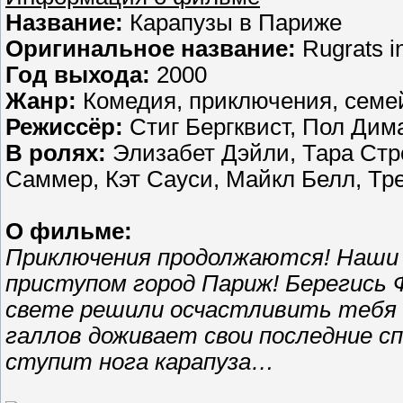
Название:
Карапузы в Париже
Оригинальное название:
Rugrats i
Год выхода:
2000
Жанр:
Комедия, приключения, сем
Режиссёр:
Стиг Бергквист, Пол Дим
В ролях:
Элизабет Дэйли, Тара Стр
Саммер, Кэт Сауси, Майкл Белл, Тр
О фильме:
Приключения продолжаются! Наши
приступом город Париж! Берегись
свете решили осчастливить тебя 
галлов доживает свои последние сп
ступит нога карапуза…