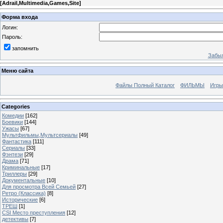
[
Adrail,Multimedia,Games,Site
]
Форма входа
Логин:
Пароль:
запомнить
Забыл
Меню сайта
Файлы Полный Каталог
ФИЛЬМЫ
Игры
Categories
Комедии
[162]
Боевики
[144]
Ужасы
[67]
Мультфильмы,Мультсериалы
[49]
Фантастика
[111]
Сериалы
[33]
Фэнтези
[29]
Драма
[71]
Криминальные
[17]
Триллеры
[29]
Документальные
[10]
Для просмотра Всей Семьей
[27]
Ретро (Классика)
[8]
Исторические
[6]
ТРЕШ
[1]
CSI Место преступления
[12]
детективы
[7]