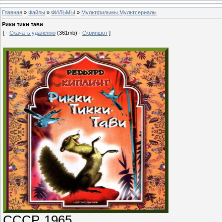
Главная
»
Файлы
»
ФИЛЬМЫ
»
Мультфильмы,Мультсериалы
Рики тики тави
[ ·
Скачать удаленно
(361mb) ·
Скриншот
]
СССР, 1965