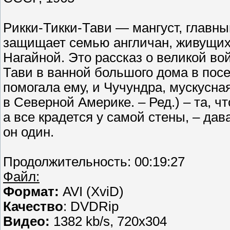
Рикки-Тикки-Тави — мангуст, главны
защищает семью англичан, живущих 
Нагайной. Это рассказ о великой вой
Тави в ванной большого дома в посе
помогала ему, и Чучундра, мускусна
в Северной Америке. – Ред.) – та, ч
а все крадется у самой стены, – да
он один.
Продолжительность: 00:19:27
Файл:
Формат:
AVI (XviD)
Качество
: DVDRip
Видео:
1382 kb/s, 720x304