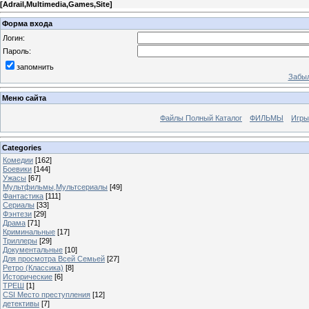
[
Adrail,Multimedia,Games,Site
]
Форма входа
Логин:
Пароль:
запомнить
Забыл
Меню сайта
Файлы Полный Каталог
ФИЛЬМЫ
Игры
Categories
Комедии
[162]
Боевики
[144]
Ужасы
[67]
Мультфильмы,Мультсериалы
[49]
Фантастика
[111]
Сериалы
[33]
Фэнтези
[29]
Драма
[71]
Криминальные
[17]
Триллеры
[29]
Документальные
[10]
Для просмотра Всей Семьей
[27]
Ретро (Классика)
[8]
Исторические
[6]
ТРЕШ
[1]
CSI Место преступления
[12]
детективы
[7]