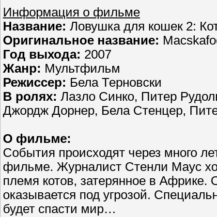
Информация о фильме
Название:
Ловушка для кошек 2: Ко
Оригинальное название:
Macskafog
Год выхода:
2007
Жанр:
Мультфильм
Режиссер:
Бела Терновски
В ролях:
Лазло Синко, Питер Рудол
Джордж Дорнер, Бела Стенцер, Пит
О фильме:
События происходят через много ле
фильме. Журналист Стенли Маус хоч
племя котов, затерянное в Африке.
оказывается под угрозой. Специаль
будет спасти мир…