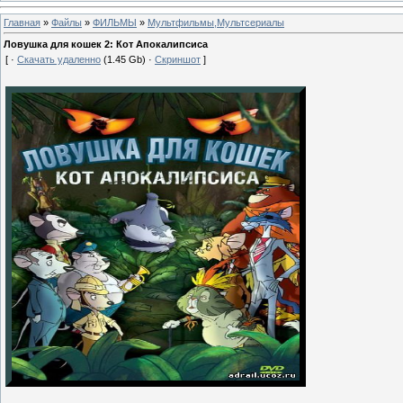
Главная
»
Файлы
»
ФИЛЬМЫ
»
Мультфильмы,Мультсериалы
Ловушка для кошек 2: Кот Апокалипсиса
[ ·
Скачать удаленно
(1.45 Gb) ·
Скриншот
]