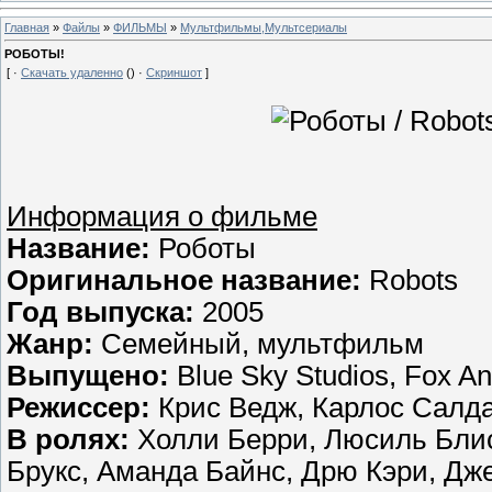
Главная
»
Файлы
»
ФИЛЬМЫ
»
Мультфильмы,Мультсериалы
РОБОТЫ!
[ ·
Скачать удаленно
() ·
Скриншот
]
Информация о фильме
Название:
Роботы
Оригинальное название:
Robots
Год выпуска:
2005
Жанр:
Семейный, мультфильм
Выпущено:
Blue Sky Studios, Fox An
Режиссер:
Крис Ведж, Карлос Салд
В ролях:
Холли Берри, Люсиль Блис
Брукс, Аманда Байнс, Дрю Кэри, Дж