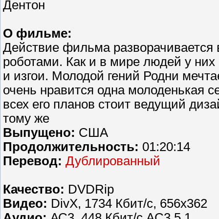
Дентон
О фильме:
Действие фильма разворачивается 
роботами. Как и в мире людей у них
и изгои. Молодой гений Родни мечта
очень нравится одна молоденькая с
всех его планов стоит ведущий диз
тому же
Выпущено:
США
Продолжительность:
01:20:14
Перевод:
Дублированный
Качество:
DVDRip
Видео:
DivX, 1734 Кбит/с, 656x362
Аудио:
АС3, 448 Кбит/с,AC3 5.1