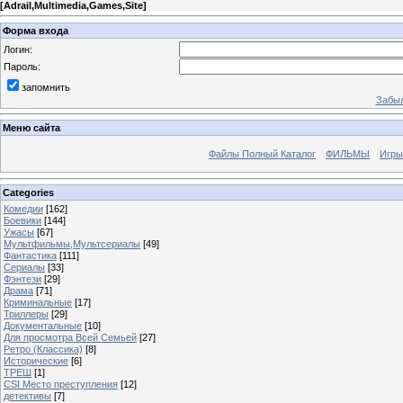
[
Adrail,Multimedia,Games,Site
]
Форма входа
Логин:
Пароль:
запомнить
Забыл
Меню сайта
Файлы Полный Каталог
ФИЛЬМЫ
Игры
Categories
Комедии
[162]
Боевики
[144]
Ужасы
[67]
Мультфильмы,Мультсериалы
[49]
Фантастика
[111]
Сериалы
[33]
Фэнтези
[29]
Драма
[71]
Криминальные
[17]
Триллеры
[29]
Документальные
[10]
Для просмотра Всей Семьей
[27]
Ретро (Классика)
[8]
Исторические
[6]
ТРЕШ
[1]
CSI Место преступления
[12]
детективы
[7]