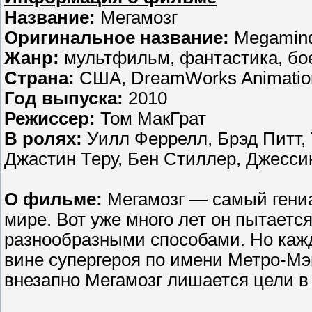
Название:
Мегамозг
Оригинальное название:
Megamin
Жанр:
мультфильм, фантастика, бо
Страна:
США, DreamWorks Animatio
Год выпуска:
2010
Режиссер:
Том МакГрат
В ролях:
Уилл Феррелл, Брэд Питт, 
Джастин Теру, Бен Стиллер, Джесси
О фильме:
Мегамозг — самый гени
мире. Вот уже много лет он пытает
разнообразными способами. Но кажд
вине супергероя по имени Метро-Мэн
внезапно Мегамозг лишается цели в 