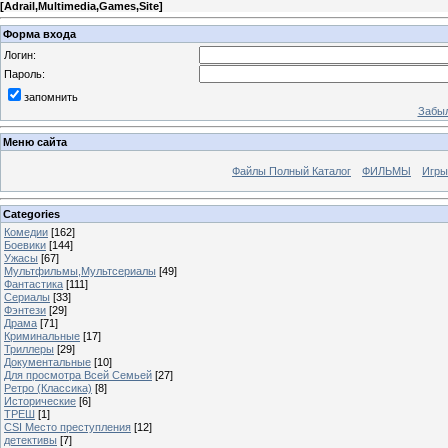
[
Adrail,Multimedia,Games,Site
]
Форма входа
Логин:
Пароль:
запомнить
Забыл
Меню сайта
Файлы Полный Каталог
ФИЛЬМЫ
Игры
Categories
Комедии
[162]
Боевики
[144]
Ужасы
[67]
Мультфильмы,Мультсериалы
[49]
Фантастика
[111]
Сериалы
[33]
Фэнтези
[29]
Драма
[71]
Криминальные
[17]
Триллеры
[29]
Документальные
[10]
Для просмотра Всей Семьей
[27]
Ретро (Классика)
[8]
Исторические
[6]
ТРЕШ
[1]
CSI Место преступления
[12]
детективы
[7]