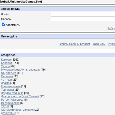
[
Adrail,Multimedia,Games,Site
]
Форма входа
Логин:
Пароль:
запомнить
Забыл
Меню сайта
Файлы Полный Каталог
ФИЛЬМЫ
Игры
Categories
Комедии
[162]
Боевики
[144]
Ужасы
[67]
Мультфильмы,Мультсериалы
[49]
Фантастика
[111]
Сериалы
[33]
Фэнтези
[29]
Драма
[71]
Криминальные
[17]
Триллеры
[29]
Документальные
[10]
Для просмотра Всей Семьей
[27]
Ретро (Классика)
[8]
Исторические
[6]
ТРЕШ
[1]
CSI Место преступления
[12]
детективы
[7]