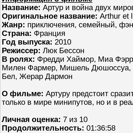
Название:
Артур и война двух миро
Оригинальное название:
Arthur et
Жанр:
приключения, семейный, фэн
Страна:
Франция
Год выпуска:
2010
Режиссер:
Люк Бессон
В ролях:
Фредди Хаймор, Миа Фэрро
Милен Фармер, Мишель Дюшоссуа, 
Бел, Жерар Дармон
О фильме:
Артуру предстоит срази
только в мире минипутов, но и в р
Личная оценка:
7 из 10
Продолжительность:
01:36:58