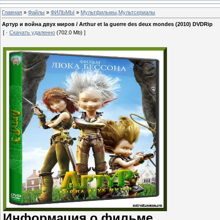
Главная
»
Файлы
»
ФИЛЬМЫ
»
Мультфильмы,Мультсериалы
Артур и война двух миров / Arthur et la guerre des deux mondes (2010) DVDRip
[ ·
Скачать удаленно
(702.0 Mb) ]
Информация о фильме