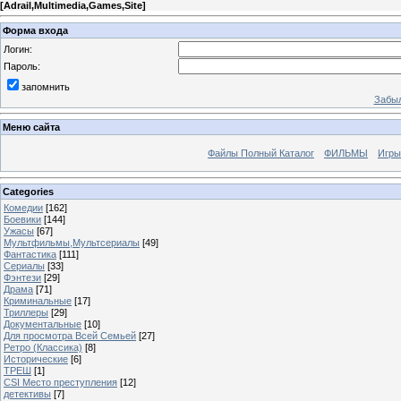
[
Adrail,Multimedia,Games,Site
]
Форма входа
Логин:
Пароль:
запомнить
Забыл
Меню сайта
Файлы Полный Каталог
ФИЛЬМЫ
Игры
Categories
Комедии
[162]
Боевики
[144]
Ужасы
[67]
Мультфильмы,Мультсериалы
[49]
Фантастика
[111]
Сериалы
[33]
Фэнтези
[29]
Драма
[71]
Криминальные
[17]
Триллеры
[29]
Документальные
[10]
Для просмотра Всей Семьей
[27]
Ретро (Классика)
[8]
Исторические
[6]
ТРЕШ
[1]
CSI Место преступления
[12]
детективы
[7]