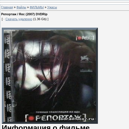
Главная
»
Файлы
»
ФИЛЬМЫ
»
Ужасы
Репортаж / Rec (2007) DVDRip
[ ·
Скачать удаленно
(1.36 Gb) ]
Информация о фильме