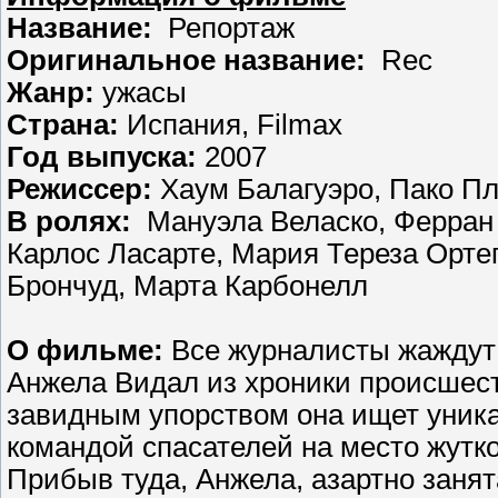
Название:
Репортаж
Оригинальное название:
Rec
Жанр:
ужасы
Страна:
Испания, Filmax
Год выпуска:
2007
Режиссер:
Хаум Балагуэро, Пако П
В ролях:
Мануэла Веласко, Ферран 
Карлос Ласарте, Мария Тереза Ортег
Брончуд, Марта Карбонелл
О фильме:
Все журналисты жаждут
Анжела Видал из хроники происшест
завидным упорством она ищет уника
командой спасателей на место жутк
Прибыв туда, Анжела, азартно занята