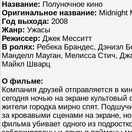
Название:
Полуночное кино
Оригинальное название:
Midnight 
Год выхода:
2008
Жанр:
Ужасы
Режиссер:
Джек Месситт
В ролях:
Ребека Брандес, Дэниэл Бо
Манделл Мауган, Мелисса Стич, Джа
Майкл Шварц
О фильме:
Компания друзей отправляется в кин
сегодня ночью на экране культовый
жители городка мирно спят. Подшучи
за кровавыми сценами на экране, но
фильма убивает одного из подростк