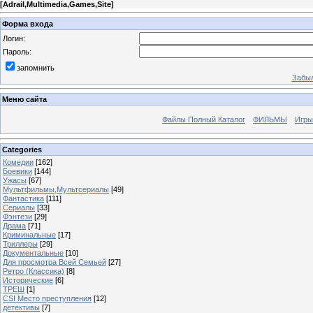
[
Adrail,Multimedia,Games,Site
]
Форма входа
Логин:
Пароль:
запомнить
Забыл
Меню сайта
Файлы Полный Каталог
ФИЛЬМЫ
Игры
Categories
Комедии
[162]
Боевики
[144]
Ужасы
[67]
Мультфильмы,Мультсериалы
[49]
Фантастика
[111]
Сериалы
[33]
Фэнтези
[29]
Драма
[71]
Криминальные
[17]
Триллеры
[29]
Документальные
[10]
Для просмотра Всей Семьей
[27]
Ретро (Классика)
[8]
Исторические
[6]
ТРЕШ
[1]
CSI Место преступления
[12]
детективы
[7]