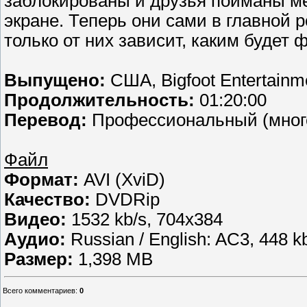
заблокированы и друзья пойманы м
экране. Теперь они сами в главной р
только от них зависит, каким будет ф
Выпущено:
США, Bigfoot Entertainm
Продолжительность:
01:20:00
Перевод:
Профессиональный (мног
Файл
Формат:
AVI (XviD)
Качество:
DVDRip
Видео:
1532 kb/s, 704x384
Аудио:
Russian / English: AC3, 448 kb
Размер:
1,398 MB
Всего комментариев
:
0