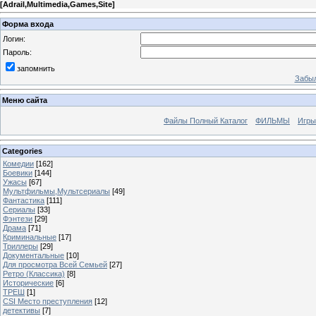
[
Adrail,Multimedia,Games,Site
]
Форма входа
Логин:
Пароль:
запомнить
Забыл
Меню сайта
Файлы Полный Каталог
ФИЛЬМЫ
Игры
Categories
Комедии
[162]
Боевики
[144]
Ужасы
[67]
Мультфильмы,Мультсериалы
[49]
Фантастика
[111]
Сериалы
[33]
Фэнтези
[29]
Драма
[71]
Криминальные
[17]
Триллеры
[29]
Документальные
[10]
Для просмотра Всей Семьей
[27]
Ретро (Классика)
[8]
Исторические
[6]
ТРЕШ
[1]
CSI Место преступления
[12]
детективы
[7]