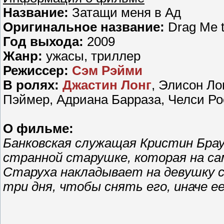
Название:
Затащи меня в Ад
Оригинальное название:
Drag Me t
Год выхода:
2009
Жанр:
ужасы, триллер
Режисcер:
Сэм Рэйми
В ролях:
Джастин Лонг
, Элисон Ло
Пэймер, Адриана Барраза, Челси Рос
О фильме:
Банковская служащая Кристин Бра
странной старушке, которая на са
Старуха накладывает на девушку 
три дня, чтобы снять его, иначе е