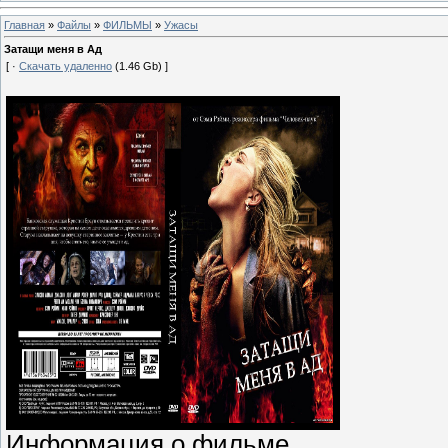
Главная
»
Файлы
»
ФИЛЬМЫ
»
Ужасы
Затащи меня в Ад
[ ·
Скачать удаленно
(1.46 Gb) ]
Информация о фильме