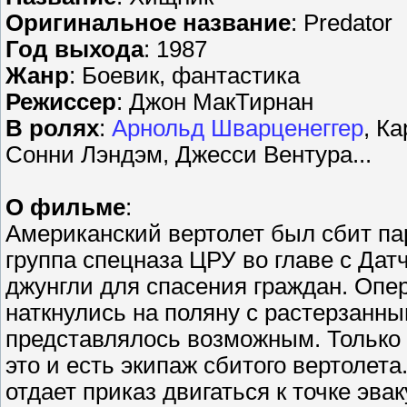
Оригинальное название
: Predator
Год выхода
: 1987
Жанр
: Боевик, фантастика
Режиссер
: Джон МакТирнан
В ролях
:
Арнольд Шварценеггер
, К
Сонни Лэндэм, Джесси Вентура...
О фильме
:
Американский вертолет был сбит п
группа спецназа ЦРУ во главе с Да
джунгли для спасения граждан. Опер
наткнулись на поляну с растерзанны
представлялось возможным. Только 
это и есть экипаж сбитого вертолет
отдает приказ двигаться к точке эва