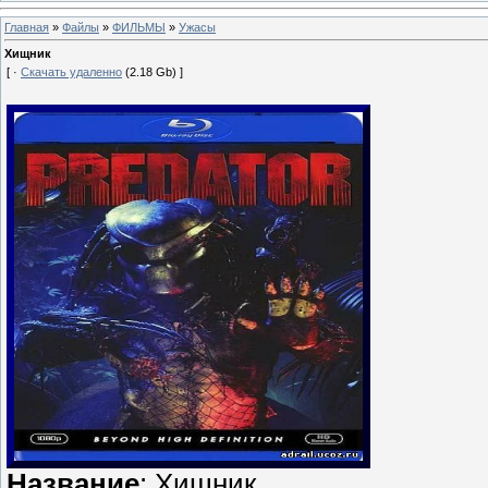
Главная
»
Файлы
»
ФИЛЬМЫ
»
Ужасы
Хищник
[ ·
Скачать удаленно
(2.18 Gb) ]
Название
: Хищник