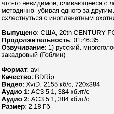
что-то невидимое, сливающееся с ле
методично, убивая одного за другим
схлестнуться с инопланетным охотни
Выпущено
: США, 20th CENTURY F
Продолжительность
: 01:46:35
Озвучивание
: 1) русский, многогол
закадровый (Гоблин)
Формат
: avi
Качество
: BDRip
Видео
: XviD, 2155 кб/с, 720x384
Аудио 1
: AC3 5.1, 384 кбит/с
Аудио 2
: AC3 5.1, 384 кбит/с
Размер
: 2,18 Гб