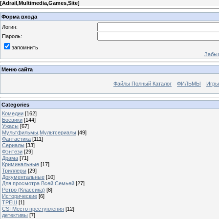
[
Adrail,Multimedia,Games,Site
]
Форма входа
Логин:
Пароль:
запомнить
Забыл
Меню сайта
Файлы Полный Каталог
ФИЛЬМЫ
Игры
Categories
Комедии
[162]
Боевики
[144]
Ужасы
[67]
Мультфильмы,Мультсериалы
[49]
Фантастика
[111]
Сериалы
[33]
Фэнтези
[29]
Драма
[71]
Криминальные
[17]
Триллеры
[29]
Документальные
[10]
Для просмотра Всей Семьей
[27]
Ретро (Классика)
[8]
Исторические
[6]
ТРЕШ
[1]
CSI Место преступления
[12]
детективы
[7]