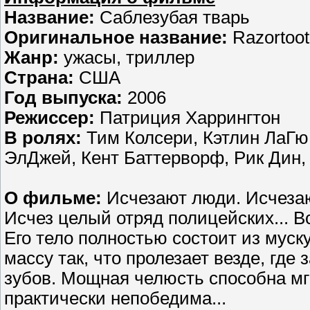
Название:
Саблезубая тварь
Оригинальное название:
Razortoot
Жанр:
ужасы, триллер
Страна:
США
Год выпуска:
2006
Режиссер:
Патриция Харрингтон
В ролях:
Тим Колсери, Кэтлин ЛаГю,
ЭлДжей, Кент Баттерворф, Рик Дин,
О фильме:
Исчезают люди. Исчеза
Исчез целый отряд полицейских... В
Его тело полностью состоит из мус
массу так, что пролезает везде, где 
зубов. Мощная челюсть способна мгн
практически непобедима...