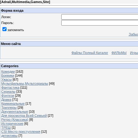
[
Adrail,Multimedia,Games,Site
]
Форма входа
Логин:
Пароль:
запомнить
Забыл
Меню сайта
Файлы Полный Каталог
ФИЛЬМЫ
Игры
Categories
Комедии
[162]
Боевики
[144]
Ужасы
[67]
Мультфильмы,Мультсериалы
[49]
Фантастика
[111]
Сериалы
[33]
Фэнтези
[29]
Драма
[71]
Криминальные
[17]
Триллеры
[29]
Документальные
[10]
Для просмотра Всей Семьей
[27]
Ретро (Классика)
[8]
Исторические
[6]
ТРЕШ
[1]
CSI Место преступления
[12]
детективы
[7]