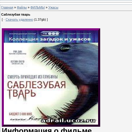
Главная
»
Файлы
»
ФИЛЬМЫ
»
Ужасы
Саблезубая тварь
[ ·
Скачать удаленно
(1.37gb) ]
Информация о фильме