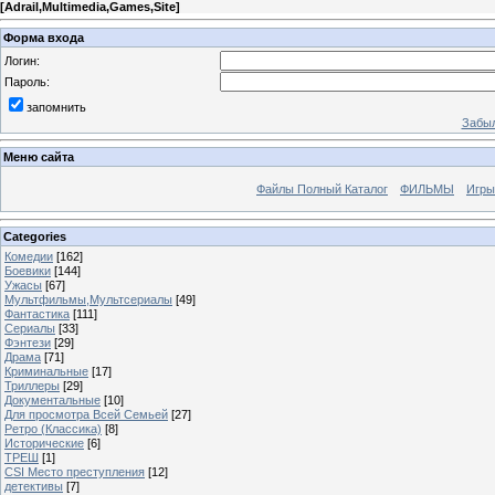
[
Adrail,Multimedia,Games,Site
]
Форма входа
Логин:
Пароль:
запомнить
Забыл
Меню сайта
Файлы Полный Каталог
ФИЛЬМЫ
Игры
Categories
Комедии
[162]
Боевики
[144]
Ужасы
[67]
Мультфильмы,Мультсериалы
[49]
Фантастика
[111]
Сериалы
[33]
Фэнтези
[29]
Драма
[71]
Криминальные
[17]
Триллеры
[29]
Документальные
[10]
Для просмотра Всей Семьей
[27]
Ретро (Классика)
[8]
Исторические
[6]
ТРЕШ
[1]
CSI Место преступления
[12]
детективы
[7]