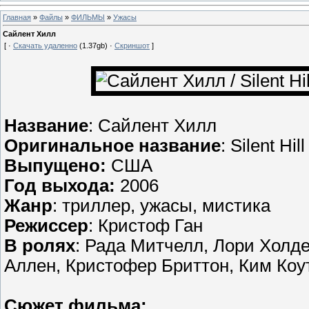
Главная
»
Файлы
»
ФИЛЬМЫ
»
Ужасы
Сайлент Хилл
[ ·
Скачать удаленно
(1.37gb) ·
Скриншот
]
Название
: Сайлент Хилл
Оригинальное название
: Silent Hill
Выпущено:
США
Год выхода:
2006
Жанр
: триллер, ужасы, мистика
Режиссер
: Кристоф Ган
В ролях
: Рада Митчелл, Лори Холде
Аллен, Кристофер Бриттон, Ким Коу
Сюжет фильма: