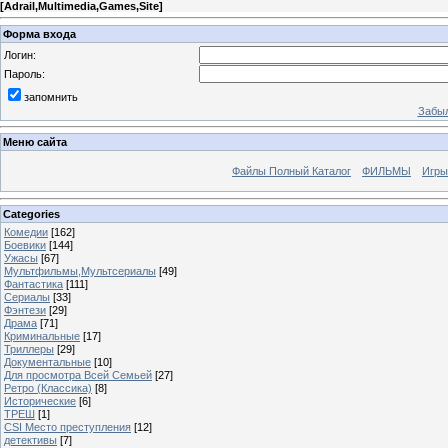
[
Adrail,Multimedia,Games,Site
]
Форма входа
Логин:
Пароль:
запомнить
Забыл
Меню сайта
Файлы Полный Каталог
ФИЛЬМЫ
Игры
Categories
Комедии
[162]
Боевики
[144]
Ужасы
[67]
Мультфильмы,Мультсериалы
[49]
Фантастика
[111]
Сериалы
[33]
Фэнтези
[29]
Драма
[71]
Криминальные
[17]
Триллеры
[29]
Документальные
[10]
Для просмотра Всей Семьей
[27]
Ретро (Классика)
[8]
Исторические
[6]
ТРЕШ
[1]
CSI Место преступления
[12]
детективы
[7]