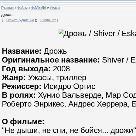
Главная
»
Файлы
»
ФИЛЬМЫ
»
Ужасы
Дрожь
[ ·
Скачать удаленно
() ·
Скриншот
]
Название:
Дрожь
Оригинальное название:
Shiver / E
Год выхода:
2008
Жанр:
Ужасы, триллер
Режиссер:
Исидро Ортис
В ролях:
Хунио Вальверде, Мар Сод
Роберто Энрикес, Андрес Херрера, 
О фильме:
"Не дыши, не спи, не бойся... дрожи