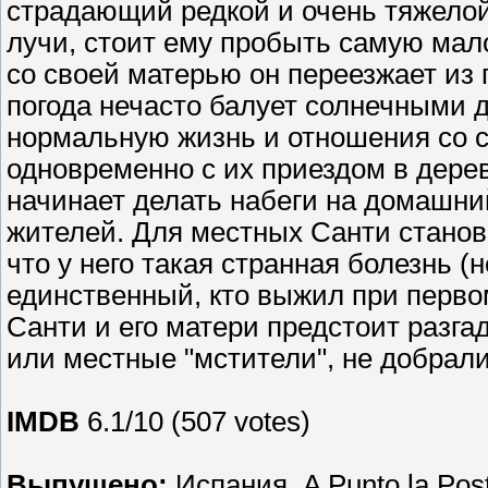
страдающий редкой и очень тяжело
лучи, стоит ему пробыть самую мал
со своей матерью он переезжает из 
погода нечасто балует солнечными д
нормальную жизнь и отношения со с
одновременно с их приездом в дерев
начинает делать набеги на домашний
жителей. Для местных Санти станов
что у него такая странная болезнь (н
единственный, кто выжил при перво
Санти и его матери предстоит разгад
или местные "мстители", не добрали
IMDB
6.1/10 (507 votes)
Выпущено:
Испания, A Punto la Pos