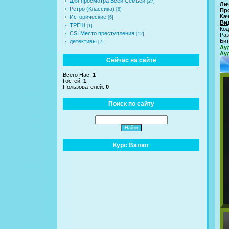
Для просмотра Всей Семьей
[27]
Ли
Ретро (Классика)
[8]
Пр
Ка
Исторические
[6]
Ви
ТРЕШ
[1]
Код
CSI Место преступления
[12]
Раз
Бит
детективы
[7]
Ауд
Ауд
Сейчас на сайте
Всего Нас:
1
Гостей:
1
Пользователей:
0
Поиск по сайту
Курс Валют