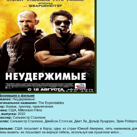
формация о фильме
звание:
Неудержимые
игинальное название:
The Expendables
нр:
боевик, триллер, приключения
рана:
США, Millennium Films
д выпуска:
2010
жиссер:
Сильвестр Сталлоне
олях:
Сильвестр Сталлоне, Джейсон Стэтхэм, Джет Ли, Дольф Лундгрен, Эрик Робертс
фильме:
США посылает в Корзу, одну из стран Южной Америки, пять наемников для 
жны выжить: их посылают на верную гибель, используя как пушечное мясо…