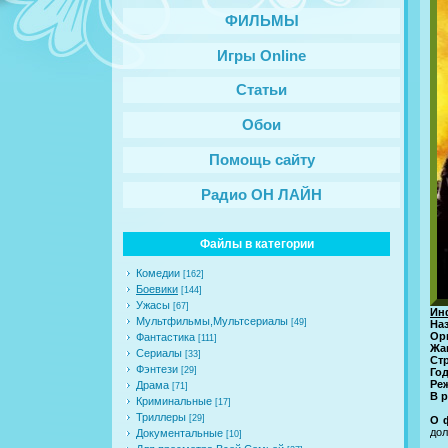
ФИЛЬМЫ
Игры Online
Статьи
Обои
Помощь сайту
Радио ОН ЛАЙН
Файлы в категории
Комедии
[162]
Боевики
[144]
Ужасы
[67]
Ин
Мультфильмы,Мультсериалы
[49]
На
Ор
Фантастика
[111]
Жа
Сериалы
[33]
Ст
Фэнтези
[29]
Го
Ре
Драма
[71]
В р
Криминальные
[17]
Триллеры
[29]
О 
дол
Документальные
[10]