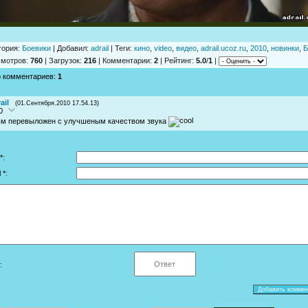
гория
:
Боевики
|
Добавил
:
adrail
|
Теги
:
кино
,
video
,
видео
,
adrail.ucoz.ru
,
2010
,
новинки
,
Б
смотров
:
760
|
Загрузок
:
216
|
Комментарии
:
2
|
Рейтинг
:
5.0
/
1
|
о комментариев
:
1
ail
(01.Сентября.2010 17.54.13)
0
м перевыложен с улучшеным качеством звука
*:
 *:
: