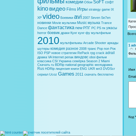
фильмы
комедии
SoFT
софт
Обои
kino
видео
Игры
Films
strategy
game
IX
video
avi
XP
Боевики
2007
Seven
Se7en
Кате
новинки
Music
музыка
Movie
мультики
Trance
фантастика
Про
new
РПГ
ужасы
Dance
PC
PS
пк
боевик
horror
драки
Кунг
кунг-фу
мультфильм
Всег
2010
мультфильмы
Arcade
Shooter
аркады
1
adr
комедия
разное
шутеры
2008
транс
Pop
поп
Рок
adrail
ISO
PSP
новое
стратегии
RePack
rpg
crack
Филь
виндовс
драма
VA
Internet
репак
oboi
фильм
классика
CSI
Украина
семёрка
Season 2
Miami
Скачать
ru
BDRip
national geographic
мелодрама
Rus
HDRip
лицензия
книги
ENG
UKR
мп3
DVDScr
Имя 
Games
2011
сериал
Ucoz
скачать бесплатно
Email
Код *