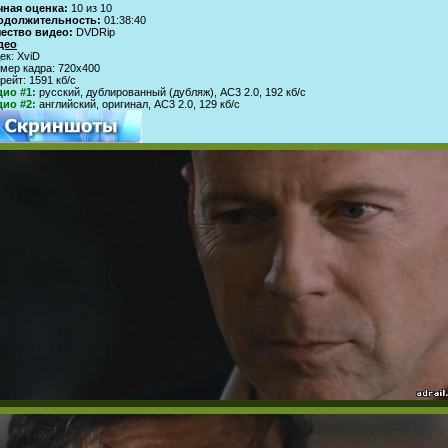
чная оценка:
10 из 10
одолжительность:
01:38:40
чество видео:
DVDRip
део
ек: XviD
мер кадра: 720х400
рейт: 1591 кб/с
ио #1:
русский, дублированный (дубляж), АС3 2.0, 192 кб/с
ио #2:
английский, оригинал, АС3 2.0, 129 кб/с