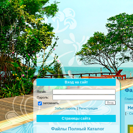
Вход на сайт
Фа
Логин:
Пароль:
Глав
запомнить
Не
Забыл пароль
|
Регистрация
[ ·
Ск
Страницы сайта
Файлы Полный Каталог