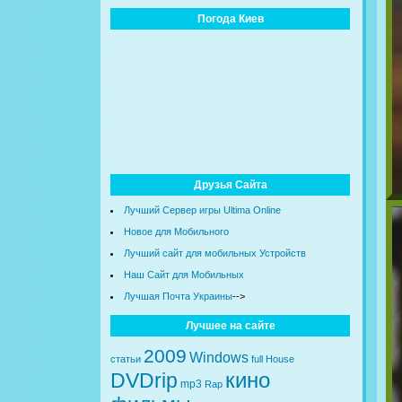
Погода Киев
Друзья Сайта
Лучший Сервер игры Ultima Online
Новое для Мобильного
Лучший сайт для мобильных Устройств
Наш Сайт для Мобильных
Лучшая Почта Украины
-->
Лучшее на сайте
2009
Windows
статьи
full
House
кино
DVDrip
mp3
Rap