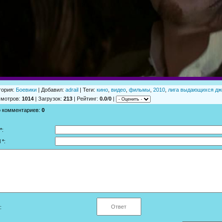
гория
:
Боевики
|
Добавил
:
adrail
|
Теги
:
кино
,
видео
,
фильмы
,
2010
,
лига выдающихся дж
смотров
:
1014
|
Загрузок
:
213
|
Рейтинг
:
0.0
/
0
|
о комментариев
:
0
*:
 *:
: