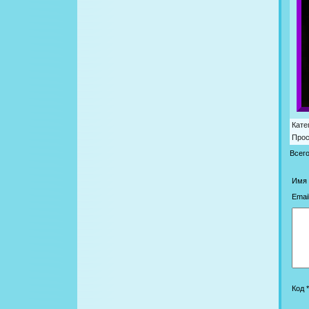
Кате
Про
Всег
Имя 
Email
Код *