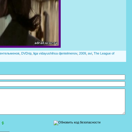
ентельменов
,
DVDrip
,
liga vidayushihsa djentelmenov
,
2009
,
avi
,
The League of