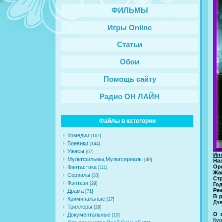
ФИЛЬМЫ
Игры Online
Статьи
Обои
Помощь сайту
Радио ОН ЛАЙН
Файлы в категории
Комедии
[162]
Боевики
[144]
Ужасы
[67]
Ин
Мультфильмы,Мультсериалы
[49]
На
Ор
Фантастика
[111]
Жа
Сериалы
[33]
Ст
Фэнтези
[29]
Го
Ре
Драма
[71]
В 
Криминальные
[17]
Дэв
Триллеры
[29]
О 
Документальные
[10]
Куо