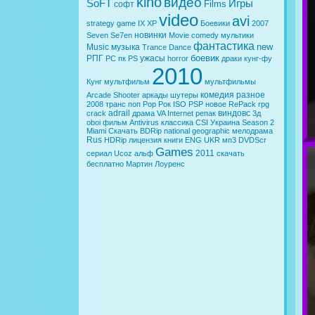
kino
видео
SoFT
Игры
Films
софт
video
avi
strategy
game
IX
XP
Боевики
2007
новинки
Seven
Se7en
Movie
comedy
мультики
фантастика
new
Music
музыка
Trance
Dance
боевик
РПГ
ужасы
PC
пк
PS
horror
драки
кунг-фу
2010
Кунг
мультфильм
мультфильмы
комедия
разное
Arcade
Shooter
аркады
шутеры
2008
транс
поп
Pop
Рок
ISO
PSP
новое
RePack
rpg
adrail
виндовс
crack
драма
VA
Internet
репак
3д
oboi
фильм
Antivirus
классика
CSI
Украина
Season 2
Miami
Скачать
BDRip
national geographic
мелодрама
Rus
HDRip
лицензия
книги
ENG
UKR
мп3
DVDScr
Games
2011
сериал
Ucoz
альф
скачать
бесплатно
Мартин Лоуренс