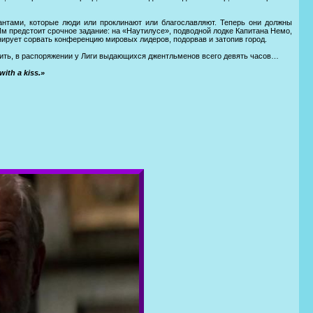
нтами, которые люди или проклинают или благославляют. Теперь они должны
 Им предстоит срочное задание: на «Наутилусе», подводной лодке Капитана Немо,
нирует сорвать конференцию мировых лидеров, подорвав и затопив город.
тить, в распоряжении у Лиги выдающихся джентльменов всего девять часов…
 with a kiss.»