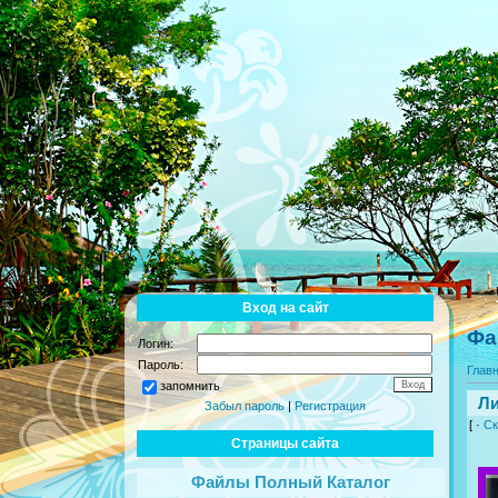
Вход на сайт
Фа
Логин:
Пароль:
Глав
запомнить
Л
Забыл пароль
|
Регистрация
[ ·
Ск
Страницы сайта
Файлы Полный Каталог