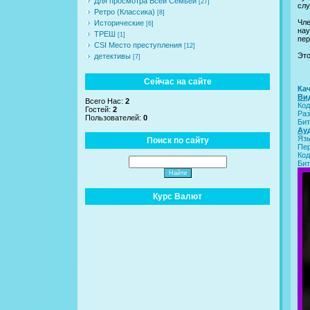
Для просмотра Всей Семьей
[27]
слу
Ретро (Классика)
[8]
Чле
Исторические
[6]
нау
ТРЕШ
[1]
пер
CSI Место преступления
[12]
Это
детективы
[7]
Сейчас на сайте
Ка
Ви
Всего Нас:
2
Код
Гостей:
2
Раз
Пользователей:
0
Бит
Ау
Язы
Поиск по сайту
Пе
Код
Бит
Курс Валют