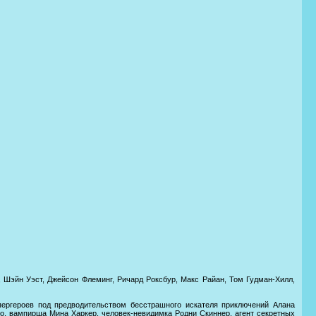
, Шэйн Уэст, Джейсон Флеминг, Ричард Роксбур, Макс Райан, Том Гудман-Хилл,
ергероев под предводительством бесстрашного искателя приключений Алана
о, вампирша Мина Харкер, человек-невидимка Родни Скиннер, агент секретных