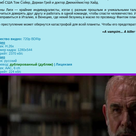
жб США Том Сойер, Дориан Грей и доктор Джекил/мистер Хайд.
ны Лиги — крайние индивидуалисты, изгои с разным прошлым и уникальными тала
читься доверять друг другу и работать в одной команде, чтобы спасти человечество.
еправиться в Италию, в Венецию, где некий безумец в маске по прозвищу Фантом пла
 преступление может обернутся катастрофой для всей планеты. Чтобы его предотвра
«A vampire... A killer
чество видео:
720p BDRip
део
ек: H.26x
мер кадра: 1280x544
рейт: 2370 кб/с
дио
к: русский
ревод:
дублированный (дубляж)
| Лицензия
ек: AAC, 6 ch
рейт: 224 кб/с