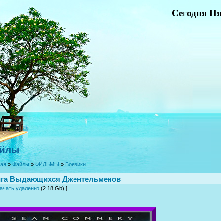
Сегодня Пя
йлы
ная
»
Файлы
»
ФИЛЬМЫ
»
Боевики
ига Выдающихся Джентельменов
ачать удаленно
(2.18 Gb) ]