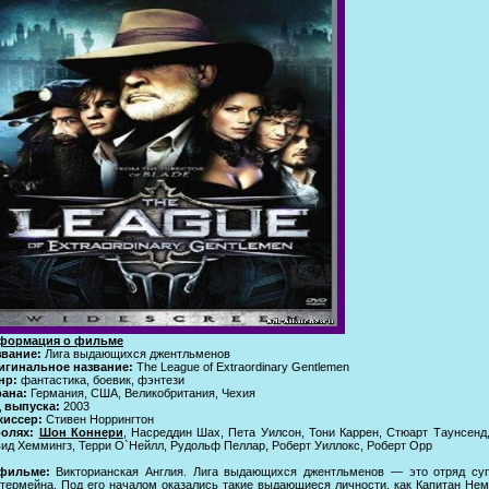
формация о фильме
звание:
Лига выдающихся джентльменов
игинальное название:
The League of Extraordinary Gentlemen
нр:
фантастика, боевик, фэнтези
рана:
Германия, США, Великобритания, Чехия
д выпуска:
2003
жиссер:
Стивен Норрингтон
ролях:
Шон Коннери
, Насреддин Шах, Пета Уилсон, Тони Каррен, Стюарт Таунсенд
ид Хеммингз, Терри О`Нейлл, Рудольф Пеллар, Роберт Уиллокс, Роберт Орр
фильме:
Викторианская Англия. Лига выдающихся джентльменов — это отряд суп
термейна. Под его началом оказались такие выдающиеся личности, как Капитан Нем