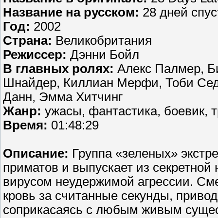
Название на русском:
28 дней спус
Год:
2002
Страна:
Великобритания
Режиссер:
Дэнни Бойл
В главных ролях:
Алекс Палмер, Б
Шнайдер, Киллиан Мерфи, Тоби Сед
Данн, Эмма Хитчинг
Жанр:
ужасы, фантастика, боевик, 
Время:
01:48:29
Описание:
Группа «зеленых» экстре
приматов и выпускает из секретной
вирусом неудержимой агрессии. См
кровь за считанные секунды, привод
соприкасаясь с любым живым сущес