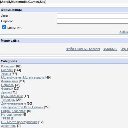
[
Adrail,Multimedia,Games,Site
]
Форма входа
Логин:
Пароль:
запомнить
Забыл
Меню сайта
Файлы Полный Каталог
ФИЛЬМЫ
Игры
Categories
Комедии
[162]
Боевики
[144]
Ужасы
[67]
Мультфильмы,Мультсериалы
[49]
Фантастика
[111]
Сериалы
[33]
Фэнтези
[29]
Драма
[71]
Криминальные
[17]
Триллеры
[29]
Документальные
[10]
Для просмотра Всей Семьей
[27]
Ретро (Классика)
[8]
Исторические
[6]
ТРЕШ
[1]
CSI Место преступления
[12]
детективы
[7]