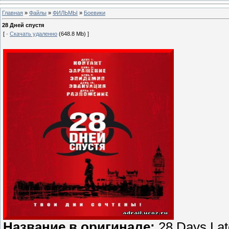
Главная
»
Файлы
»
ФИЛЬМЫ
»
Боевики
28 Дней спустя
[ ·
Скачать удаленно
(648.8 Mb) ]
Название в оригинале:
28 Days Lat