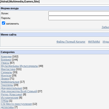
[
Adrail,Multimedia,Games,Site
]
Форма входа
Логин:
Пароль:
запомнить
Забыл
Меню сайта
Файлы Полный Каталог
ФИЛЬМЫ
Игры
Categories
Комедии
[162]
Боевики
[144]
Ужасы
[67]
Мультфильмы,Мультсериалы
[49]
Фантастика
[111]
Сериалы
[33]
Фэнтези
[29]
Драма
[71]
Криминальные
[17]
Триллеры
[29]
Документальные
[10]
Для просмотра Всей Семьей
[27]
Ретро (Классика)
[8]
Исторические
[6]
ТРЕШ
[1]
CSI Место преступления
[12]
детективы
[7]