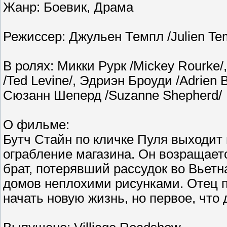
Жанр: Боевик, Драма
Режиссер: Джульен Темпл /Julien Te
В ролях: Микки Рурк /Mickey Rourke/
/Ted Levine/, Эдриэн Броуди /Adrien B
Сюзанн Шеперд /Suzanne Shepherd/
О фильме:
Бутч Стайн по кличке Пуля выходит 
ограбление магазина. Он возращаетс
брат, потерявший рассудок во Вье
домов неплохими рисунками. Отец п
начать новую жизнь, но первое, что 