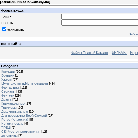
[
Adrail,Multimedia,Games,Site
]
Форма входа
Логин:
Пароль:
запомнить
Забыл
Меню сайта
Файлы Полный Каталог
ФИЛЬМЫ
Игры
Categories
Комедии
[162]
Боевики
[144]
Ужасы
[67]
Мультфильмы,Мультсериалы
[49]
Фантастика
[111]
Сериалы
[33]
Фэнтези
[29]
Драма
[71]
Криминальные
[17]
Триллеры
[29]
Документальные
[10]
Для просмотра Всей Семьей
[27]
Ретро (Классика)
[8]
Исторические
[6]
ТРЕШ
[1]
CSI Место преступления
[12]
детективы
[7]