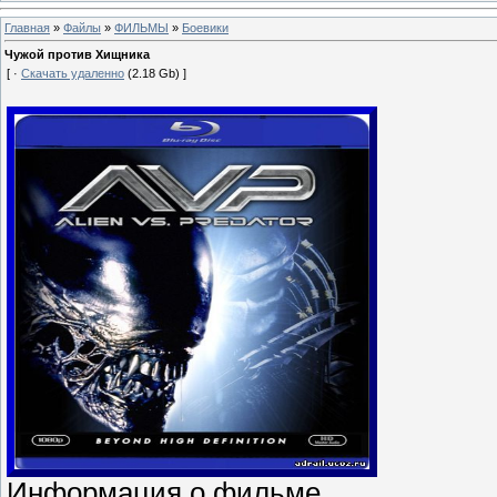
Главная
»
Файлы
»
ФИЛЬМЫ
»
Боевики
Чужой против Хищника
[ ·
Скачать удаленно
(2.18 Gb) ]
Информация о фильме