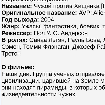
Название:
Чужой против Хищника [
Оригинальное название:
AVP: Alien
Год выхода:
2004
Жанр:
Ужасы, фантастика, боевик, 
Режисcер:
Пол У. С. Андерсон
В ролях:
Санаа Лэтэн, Рауль Бова,
Сэмон, Томми Флэнаган, Джозеф Рай,
Тротон
О фильме:
Наши дни. Группа ученых отправляе
цивилизации, царившей на Земле м
они находят пирамиды, в которых о
жизнедеятельности чужих.