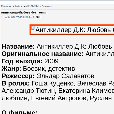
Главная
»
Файлы
»
ФИЛЬМЫ
»
Боевики
Антикиллер-Любовь без памяти
[ ·
Скачать удаленно
(1.37gb) ]
Название:
Антикиллер Д.К: Любовь
Оригинальное название:
Антикилл
Год выхода:
2009
Жанр
: Боевик, детектив
Режиссер:
Эльдар Салаватов
В ролях:
Гоша Куценко, Вячеслав Р
Александр Тютин, Екатерина Климо
Любшин, Евгений Антропов, Руслан
О фильме: