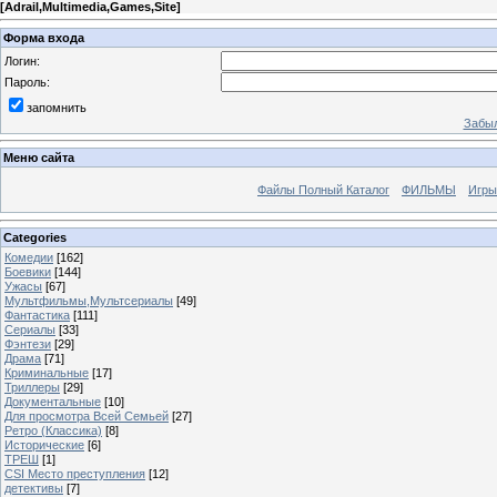
[
Adrail,Multimedia,Games,Site
]
Форма входа
Логин:
Пароль:
запомнить
Забыл
Меню сайта
Файлы Полный Каталог
ФИЛЬМЫ
Игры
Categories
Комедии
[162]
Боевики
[144]
Ужасы
[67]
Мультфильмы,Мультсериалы
[49]
Фантастика
[111]
Сериалы
[33]
Фэнтези
[29]
Драма
[71]
Криминальные
[17]
Триллеры
[29]
Документальные
[10]
Для просмотра Всей Семьей
[27]
Ретро (Классика)
[8]
Исторические
[6]
ТРЕШ
[1]
CSI Место преступления
[12]
детективы
[7]