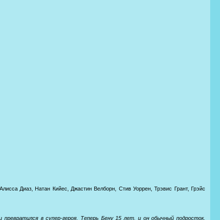
 Алисса Диаз, Натан Кийес, Джастин Велборн, Стив Уоррен, Трэвис Грант, Грэйс
превратился в супер-героя. Теперь Бену 15 лет, и он обычный подросток,