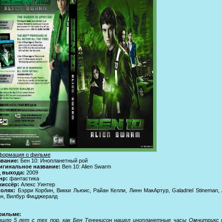
формация о фильме
звание:
Бен 10: Инопланетный рой
игинальное название:
Ben 10: Alien Swarm
д выхода:
2009
нр:
фантастика
жиссёр:
Алекс Уинтер
ролях:
Бэрри Корбин, Викки Льюис, Райан Келли, Линн МакАртур, Galadriel Stineman,
н, Вилбур Фицджералд
фильме:
шло 5 лет с тех пор, как Бен Тенннисон нашел инопланетные часы Омнитрикс и 