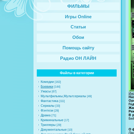
ФИЛЬМЫ
Игры Online
Статьи
Обои
Помощь сайту
Радио ОН ЛАЙН
Файлы в категории
Комедии
[162]
Боевики
[144]
Ужасы
[67]
Ин
Мультфильмы,Мультсериалы
[49]
На
Ор
Фантастика
[111]
Го
Сериалы
[33]
Жа
Фэнтези
[29]
Ре
В 
Драма
[71]
Бей
Криминальные
[17]
Триллеры
[29]
О 
Документальные
[10]
Про