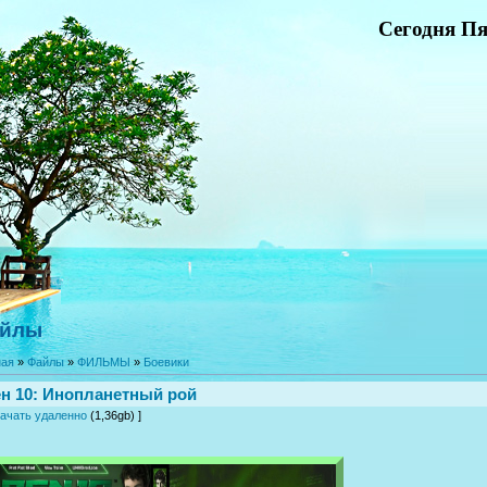
Сегодня Пя
йлы
ная
»
Файлы
»
ФИЛЬМЫ
»
Боевики
н 10: Инопланетный рой
ачать удаленно
(1,36gb) ]