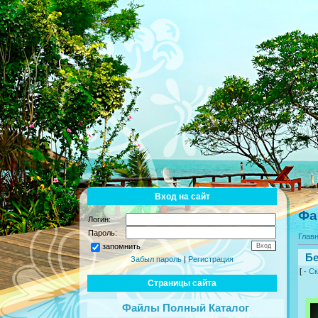
Вход на сайт
Фа
Логин:
Пароль:
Глав
запомнить
Бе
Забыл пароль
|
Регистрация
[ ·
Ск
Страницы сайта
Файлы Полный Каталог