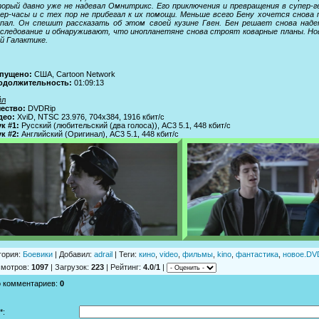
орый давно уже не надевал Омнитрикс. Его приключения и превращения в супер-г
ер-часы и с тех пор не прибегал к их помощи. Меньше всего Бену хочется снова 
опал. Он спешит рассказать об этом своей кузине Гвен. Бен решает снова над
следование и обнаруживают, что инопланетяне снова строят коварные планы. Нов
й Галактике.
пущено:
CША, Cartoon Network
одолжительность:
01:09:13
йл
ество:
DVDRip
део:
XviD, NTSC 23.976, 704x384, 1916 кбит/с
к #1:
Русский (любительский (два голоса)), AC3 5.1, 448 кбит/с
к #2:
Английский (Оригинал), AC3 5.1, 448 кбит/с
гория
:
Боевики
|
Добавил
:
adrail
|
Теги
:
кино
,
video
,
фильмы
,
kino
,
фантастика
,
новое.DVD
смотров
:
1097
|
Загрузок
:
223
|
Рейтинг
:
4.0
/
1
|
о комментариев
:
0
*: