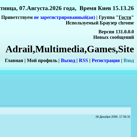
тница, 07.Августа.2026 года, Время Киев 15.13.26
Приветствуем
не зарегистрированный(ая)
| Группа "
Гости
"
Используемый Браузер chrome
Версия 131.0.0.0
Новых сообщений
Adrail,Multimedia,Games,Site
Главная
|
Мой профиль
|
Выход
|
RSS
|
Регистрация
|
Вхо
д
06.Декабря.2009, 17.56.31