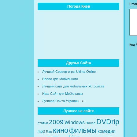
Email
Погода Киев
Код *
Друзья Сайта
Лучший Сервер игры Ultima Online
Новое для Мобильного
Лучший сайт для мобильных Устройств
Наш Сайт для Мобильных
Лучшая Почта Украины
-->
Лучшее на сайте
DVDrip
2009
Windows
статьи
House
кино
фильмы
комедии
mp3
Rap