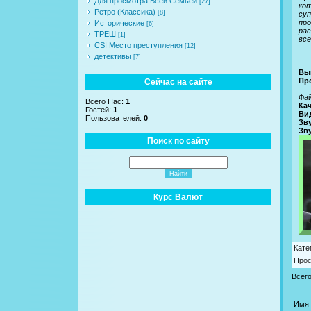
Для просмотра Всей Семьей
[27]
кот
Ретро (Классика)
[8]
суп
пр
Исторические
[6]
рас
ТРЕШ
[1]
все
CSI Место преступления
[12]
детективы
[7]
Вы
Пр
Сейчас на сайте
Фа
Всего Нас:
1
Кач
Гостей:
1
Ви
Пользователей:
0
Зву
Зву
Поиск по сайту
Курс Валют
Кате
Про
Всег
Имя 