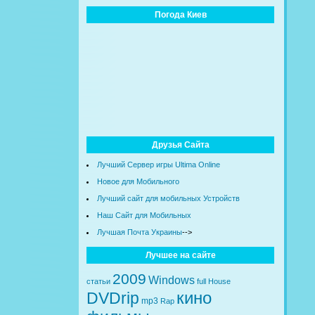
Погода Киев
Друзья Сайта
Лучший Сервер игры Ultima Online
Новое для Мобильного
Лучший сайт для мобильных Устройств
Наш Сайт для Мобильных
Лучшая Почта Украины
-->
Лучшее на сайте
2009
Windows
статьи
full
House
кино
DVDrip
mp3
Rap