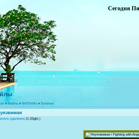
Сегодня Пя
йлы
ная
»
Файлы
»
ФИЛЬМЫ
»
Боевики
уязвимая
ачать удаленно
(1.33gb) ]