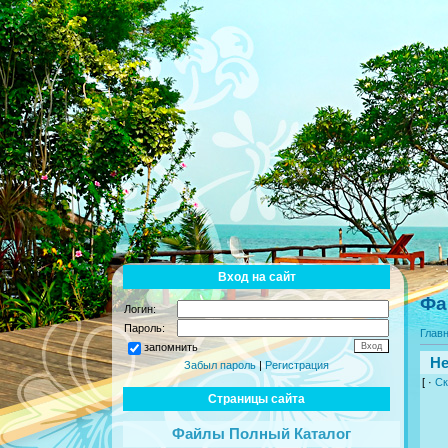
Вход на сайт
Фа
Логин:
Пароль:
Глав
запомнить
Не
Забыл пароль
|
Регистрация
[ ·
Ск
Страницы сайта
Файлы Полный Каталог