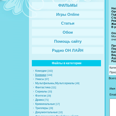
ФИЛЬМЫ
На
Ор
Игры Online
Год
Ст
Ре
Статьи
Жа
В р
Обои
Оп
Мол
оче
Помощь сайту
Пр
Пе
Радио ОН ЛАЙН
Кач
Ви
Ау
Ра
Файлы в категории
Кате
Комедии
[162]
Про
Боевики
[144]
Всег
Ужасы
[67]
Мультфильмы,Мультсериалы
[49]
Фантастика
[111]
Имя 
Сериалы
[33]
Email
Фэнтези
[29]
Драма
[71]
Криминальные
[17]
Триллеры
[29]
Документальные
[10]