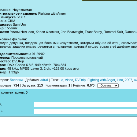
звание:
Неуязвимая
игинальное название:
Fighting with Anger
 выпуска :
2007
рана:
США
жиссер:
Sam Um
нр :
боевик
олях:
Уилли Нельсон, Келли Флеминг, Jon Boatwright, Trant Batey, Rommel Sulit, Damo
исание фильма:
одая девушка, владеющая боевыми искуствами, которым обучил её отец, оказывает
редном задании она встречается с человеком, который существовал в её далёком про
одолжительность:
01:29:02
ревод:
Профессиональный
ество:
DVDRip
део:
DivX Codec 6.8.5, 949 Кбит/с, 704x384
дио:
48 kHz, MPEG Layer 3, 2 ch, ~128.00 kbps avg
змер:
1,33gb
гория
:
Боевики
|
Добавил
:
adrail
|
Теги
:
ua
,
video
,
DVDrip
,
Fighting with Anger
,
kino
,
2007
,
av
смотров
:
734
|
Загрузок
:
213
|
Комментарии
:
1
|
Рейтинг
:
0.0
/
0
|
о комментариев
:
0
*:
 *: