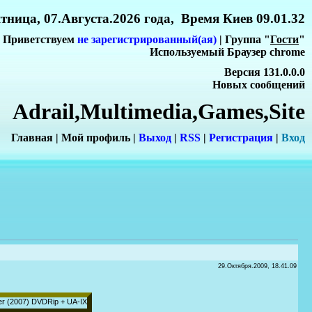
тница, 07.Августа.2026 года, Время Киев 09.01.32
Приветствуем
не зарегистрированный(ая)
| Группа "
Гости
"
Используемый Браузер chrome
Версия 131.0.0.0
Новых сообщений
Adrail,Multimedia,Games,Site
Главная
|
Мой профиль
|
Выход
|
RSS
|
Регистрация
|
Вхо
д
29.Октября.2009, 18.41.09