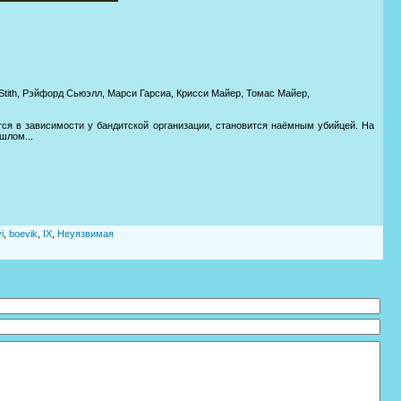
n Stith, Рэйфорд Сьюэлл, Марси Гарсиа, Крисси Майер, Томас Майер,
ся в зависимости у бандитской организации, становится наёмным убийцей. На
шлом...
i
,
boevik
,
IX
,
Неуязвимая