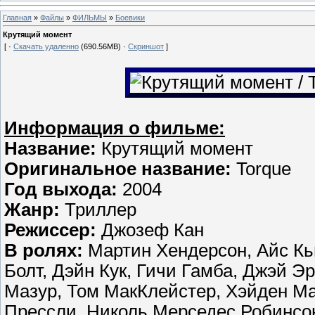
Главная
»
Файлы
»
ФИЛЬМЫ
»
Боевики
Крутящий момент
[ ·
Скачать удаленно
(690.56MB) ·
Скриншот
]
Информация о фильме:
Название:
Крутящий момент
Оригинальное название:
Torque
Год выхода:
2004
Жанр:
Триллер
Режиссер:
Джозеф Кан
В ролях:
Мартин Хендерсон, Айс Кь
Болт, Дэйн Кук, Гичи Гамба, Джэй Э
Мазур, Том МакКлейстер, Хэйден М
Прессли, Николь Мерседес Робинсон