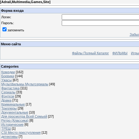
[
Adrail,Multimedia,Games,Site
]
Форма входа
Логин:
Пароль:
запомнить
Забыл
Меню сайта
Файлы Полный Каталог
ФИЛЬМЫ
Игры
Categories
Комедии
[162]
Боевики
[144]
Ужасы
[67]
Мультфильмы,Мультсериалы
[49]
Фантастика
[111]
Сериалы
[33]
Фэнтези
[29]
Драма
[71]
Криминальные
[17]
Триллеры
[29]
Документальные
[10]
Для просмотра Всей Семьей
[27]
Ретро (Классика)
[8]
Исторические
[6]
ТРЕШ
[1]
CSI Место преступления
[12]
детективы
[7]