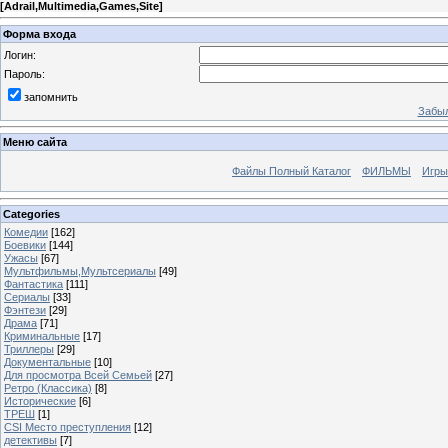
[
Adrail,Multimedia,Games,Site
]
Форма входа
Логин:
Пароль:
запомнить
Забыл
Меню сайта
Файлы Полный Каталог
ФИЛЬМЫ
Игры
Categories
Комедии
[162]
Боевики
[144]
Ужасы
[67]
Мультфильмы,Мультсериалы
[49]
Фантастика
[111]
Сериалы
[33]
Фэнтези
[29]
Драма
[71]
Криминальные
[17]
Триллеры
[29]
Документальные
[10]
Для просмотра Всей Семьей
[27]
Ретро (Классика)
[8]
Исторические
[6]
ТРЕШ
[1]
CSI Место преступления
[12]
детективы
[7]