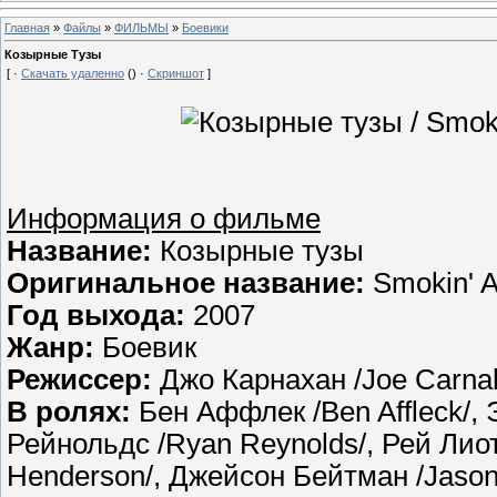
Главная
»
Файлы
»
ФИЛЬМЫ
»
Боевики
Козырные Тузы
[ ·
Скачать удаленно
() ·
Скриншот
]
Информация о фильме
Название:
Козырные тузы
Оригинальное название:
Smokin' 
Год выхода:
2007
Жанр:
Боевик
Режиссер:
Джо Карнахан /Joe Carna
В ролях:
Бен Аффлек /Ben Affleck/, 
Рейнольдс /Ryan Reynolds/, Рей Лиот
Henderson/, Джейсон Бейтман /Jason 