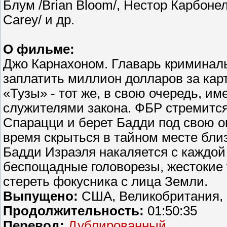
Блум /Brian Bloom/, Нестор Карбонелл
Carey/ и др.
О фильме:
Джо Карнахоном. Главарь криминал
заплатить миллион долларов за кар
«Тузы» - тот же, в свою очередь, им
служителями закона. ФБР стремитс
Спарацци и берет Бадди под свою оп
время скрыться в тайном месте близ
Бадди Израэля накаляется с каждой
беспощадные головорезы, жестокие у
стереть фокусника с лица Земли.
Выпущено:
США, Великобритания,
Продолжительность:
01:50:35
Перевод:
Дублированный