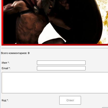
Всего комментариев
:
0
Имя *:
Email *:
Код *: