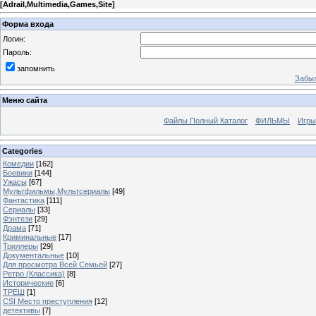
[
Adrail,Multimedia,Games,Site
]
Форма входа
Логин:
Пароль:
запомнить
Забыл
Меню сайта
Файлы Полный Каталог
ФИЛЬМЫ
Игры
Categories
Комедии
[162]
Боевики
[144]
Ужасы
[67]
Мультфильмы,Мультсериалы
[49]
Фантастика
[111]
Сериалы
[33]
Фэнтези
[29]
Драма
[71]
Криминальные
[17]
Триллеры
[29]
Документальные
[10]
Для просмотра Всей Семьей
[27]
Ретро (Классика)
[8]
Исторические
[6]
ТРЕШ
[1]
CSI Место преступления
[12]
детективы
[7]