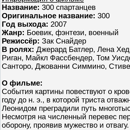
Название:
300 спартанцев
Оригинальное название:
300
Год выхода:
2007
Жанр:
Боевик, фэнтези, военный
Режисcёр:
Зак Снайдер
В ролях:
Джерард Батлер, Лена Хед
Риган, Майкл Фассбендер, Том Уисд
Санторо, Джованни Симмино, Стиве
О фильме:
События картины повествуют о кров
году до н. э., в которой триста отв
Леонидом преградили путь многотыс
Несмотря на численный перевес пе
оборону, проявив мужество и отвагу