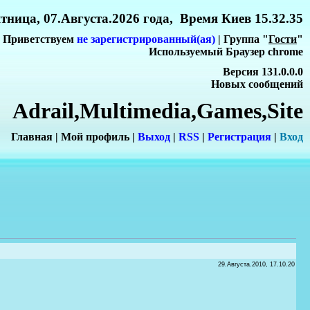
тница, 07.Августа.2026 года, Время Киев 15.32.35
Приветствуем
не зарегистрированный(ая)
| Группа "
Гости
"
Используемый Браузер chrome
Версия 131.0.0.0
Новых сообщений
Adrail,Multimedia,Games,Site
Главная
|
Мой профиль
|
Выход
|
RSS
|
Регистрация
|
Вхо
д
29.Августа.2010, 17.10.20