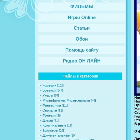
ФИЛЬМЫ
Игры Online
Статьи
Обои
Помощь сайту
Радио ОН ЛАЙН
Файлы в категории
Комедии
[162]
Боевики
[144]
Ужасы
[67]
Ин
Мультфильмы,Мультсериалы
[49]
На
Ор
Фантастика
[111]
Жа
Сериалы
[33]
Ст
Фэнтези
[29]
Го
Ре
Драма
[71]
В р
Криминальные
[17]
Триллеры
[29]
О 
Документальные
[10]
Ли