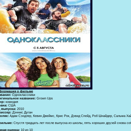
формация о фильме
звание:
Одноклассники
игинальное название:
Grown Ups
нр:
комедия
рана:
США
д выпуска:
2010
жиссер:
Дэннис Дуган
олях:
Адам Сэндлер, Кевин Джеймс, Крис Рок, Дэвид Спейд, Роб Шнайдер, Сальма Ха
фильме:
Спустя тридцать лет после выпуска из школы, пять хороших друзей снова со
чная оценка:
10 из 10