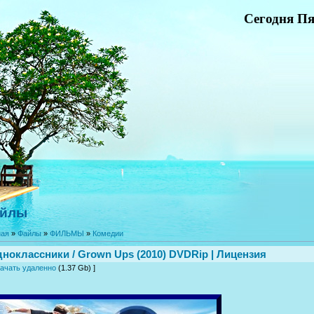
Сегодня Пя
йлы
ная
»
Файлы
»
ФИЛЬМЫ
»
Комедии
ноклассники / Grown Ups (2010) DVDRip | Лицензия
ачать удаленно
(1.37 Gb) ]