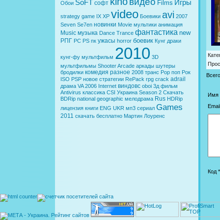
kino
видео
SoFT
Игры
Films
софт
Обои
video
avi
strategy
game
IX
XP
Боевики
2007
новинки
Seven
Se7en
Movie
мультики
анимация
фантастика
new
Music
музыка
Dance
Trance
боевик
РПГ
ужасы
PC
PS
пк
horror
Кунг
драки
2010
Кате
кунг-фу
мультфильм
3D
Про
мультфильмы
Shooter
Arcade
аркады
шутеры
комедия
разное
бродилки
2008
транс
Pop
поп
Рок
Всег
adrail
ISO
PSP
новое
стратегии
RePack
rpg
crack
виндовс
драма
VA
2006
Internet
oboi
3д
фильм
Antivirus
классика
CSI
Украина
Season 2
Скачать
Имя 
Rus
BDRip
national geographic
мелодрама
HDRip
Games
Email
лицензия
книги
ENG
UKR
мп3
сериал
2011
скачать бесплатно
Мартин Лоуренс
Код *