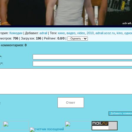
гория
:
Комедии
|
Добавил
:
adrail
|
Теги
:
кино
,
видео
,
video
,
2010
,
adrail.ucoz.ru
,
kino
,
одно
смотров
:
706
|
Загрузок
:
196
|
Рейтинг
:
0.0
/
0
|
о комментариев
:
0
*:
 *:
: