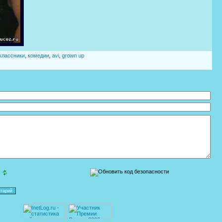
классники
,
комедии
,
avi
,
grown up