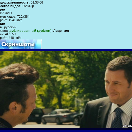
одолжительность:
01:38:06
чество видео:
DVDRip
део
ек: XviD
мер кадра: 720x384
рейт: 1541 кб/с
дио
к: русский
ревод:
дублированный (дубляж)
|Лицензия
ек: AC3 5.1
рейт: 448 кб/с