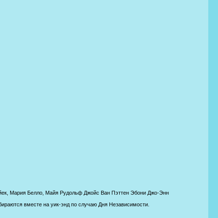
йек, Мария Белло, Майя Рудольф Джойс Ван Пэттен Эбони Джо-Энн
бираются вместе на уик-энд по случаю Дня Независимости.