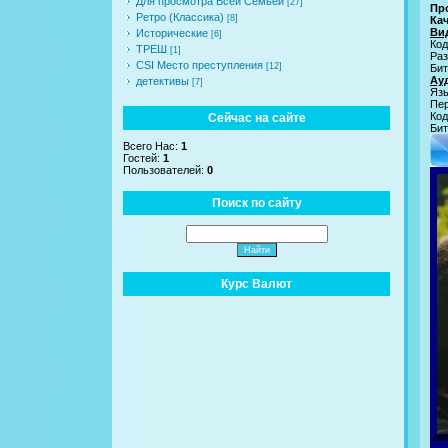
Для просмотра Всей Семьей
[27]
Пр
Ретро (Классика)
[8]
Ка
Ви
Исторические
[6]
Код
ТРЕШ
[1]
Раз
CSI Место преступления
[12]
Бит
Ау
детективы
[7]
Язы
Пе
Код
Сейчас на сайте
Бит
Всего Нас:
1
Гостей:
1
Пользователей:
0
Поиск по сайту
Курс Валют