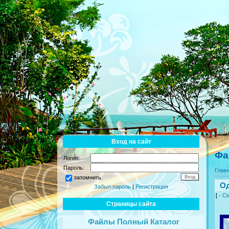
Вход на сайт
Фа
Логин:
Пароль:
Глав
запомнить
Од
Забыл пароль
|
Регистрация
[ ·
Ск
Страницы сайта
Файлы Полный Каталог