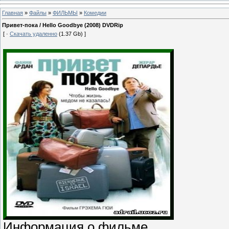
Главная
»
Файлы
»
ФИЛЬМЫ
»
Комедии
Привет-пока / Hello Goodbye (2008) DVDRip
[ ·
Скачать удаленно
(1.37 Gb) ]
Информация о фильме