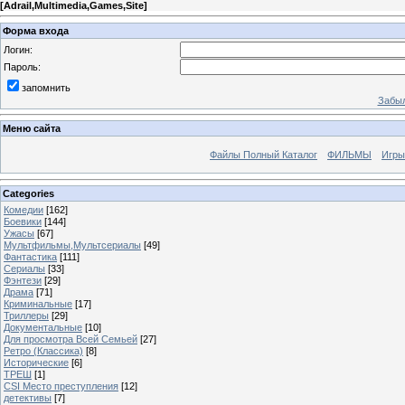
[
Adrail,Multimedia,Games,Site
]
Форма входа
Логин:
Пароль:
запомнить
Забыл
Меню сайта
Файлы Полный Каталог
ФИЛЬМЫ
Игры
Categories
Комедии
[162]
Боевики
[144]
Ужасы
[67]
Мультфильмы,Мультсериалы
[49]
Фантастика
[111]
Сериалы
[33]
Фэнтези
[29]
Драма
[71]
Криминальные
[17]
Триллеры
[29]
Документальные
[10]
Для просмотра Всей Семьей
[27]
Ретро (Классика)
[8]
Исторические
[6]
ТРЕШ
[1]
CSI Место преступления
[12]
детективы
[7]