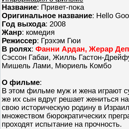
Название
: Привет-пока
Оригинальное название
: Hello Go
Год выхода
: 2008
Жанр
: комедия
Режиссер
: Грэхэм Гюи
В ролях
:
Фанни Ардан, Жерар Де
Сэссон Габаи, Жилль Гастон-Дрейф
Мишель Лами, Мюриель Комбо
О фильме
:
В этом фильме муж и жена играют с
же их сын вдруг решает жениться на
свою историческую родину в Израил
множеством бюрократических прегра
проходят испытание на прочность.